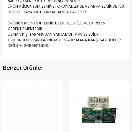
%100 YÜKSEK 1.KALİTE VE YENİ ÜRÜNDÜR.
ÜRÜN ALİMUNYUM ZEMİNE , ORJİNAL LENSE VE ARKA ZEMİNDE 150
DERECE DAYANIKLI TERMAL BANTA SAHİPTİR
ÜRÜNÜN MONTAJI TEKNİK BİLGİ , TECRÜBE VE EKİPMAN
GEREKTİRMEKTEDİR.
UZMAN KİŞİ TARAFINDAN YAPILMASI TAVSİYE EDİLİR.
TÜM ÜRÜNLERİMİZ FABRİKASYON ARIZALARA KARŞI 6AY BİREBİR
DEĞİŞİM GARANTİLİDİR.
Benzer Ürünler