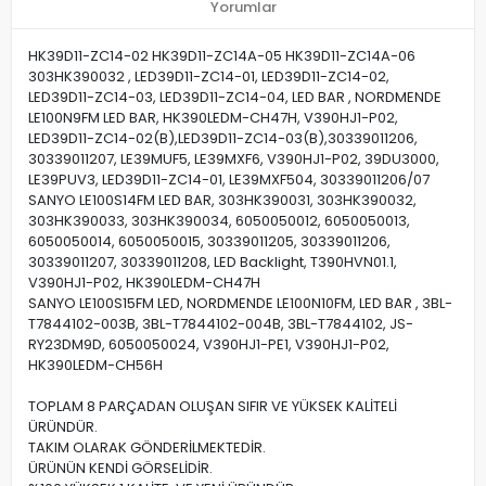
Yorumlar
HK39D11-ZC14-02 HK39D11-ZC14A-05 HK39D11-ZC14A-06
303HK390032 , LED39D11-ZC14-01, LED39D11-ZC14-02,
LED39D11-ZC14-03, LED39D11-ZC14-04, LED BAR , NORDMENDE
LE100N9FM LED BAR, HK390LEDM-CH47H, V390HJ1-P02,
LED39D11-ZC14-02(B),LED39D11-ZC14-03(B),30339011206,
30339011207, LE39MUF5, LE39MXF6, V390HJ1-P02, 39DU3000,
LE39PUV3, LED39D11-ZC14-01, LE39MXF504, 30339011206/07
SANYO LE100S14FM LED BAR, 303HK390031, 303HK390032,
303HK390033, 303HK390034, 6050050012, 6050050013,
6050050014, 6050050015, 30339011205, 30339011206,
30339011207, 30339011208, LED Backlight, T390HVN01.1,
V390HJ1-P02, HK390LEDM-CH47H
SANYO LE100S15FM LED, NORDMENDE LE100N10FM, LED BAR , 3BL-
T7844102-003B, 3BL-T7844102-004B, 3BL-T7844102, JS-
RY23DM9D, 6050050024, V390HJ1-PE1, V390HJ1-P02,
HK390LEDM-CH56H
TOPLAM 8 PARÇADAN OLUŞAN SIFIR VE YÜKSEK KALİTELİ
ÜRÜNDÜR.
TAKIM OLARAK GÖNDERİLMEKTEDİR.
ÜRÜNÜN KENDİ GÖRSELİDİR.