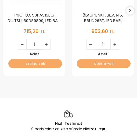
PROFİLO, 50PA515EG,
ВLAUPUNKT, BL55145,
DIJITSU, 50DS9800, LED BAR,
55UN265T, LED BAR,
SKYTECH, BACKLIGHT, 3VOLT
BACKLIGHT, JL.D55091330-
715,20 TL
953,60 TL
032AS-M_V04,
HK550WLEDM-EH99H
Adet
Adet
Stokta Yok
Stokta Yok
Hızlı Teslimat
Siparişleriniz en kısa sürede elinize ulaşır.