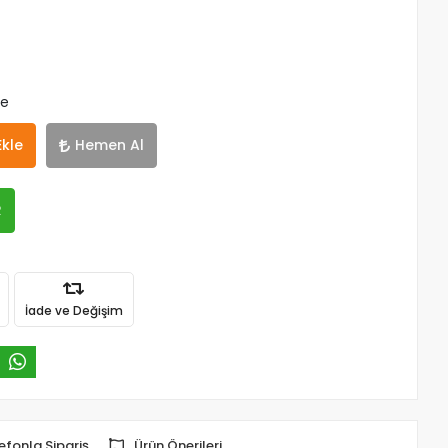
le
Ekle
Hemen Al
R
İade ve Değişim
efonla Sipariş
Ürün Önerileri