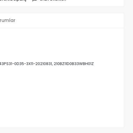
rumlar
J-43PS31-0D35-3X11-20210831, 210BZ11D0B33WBH01Z