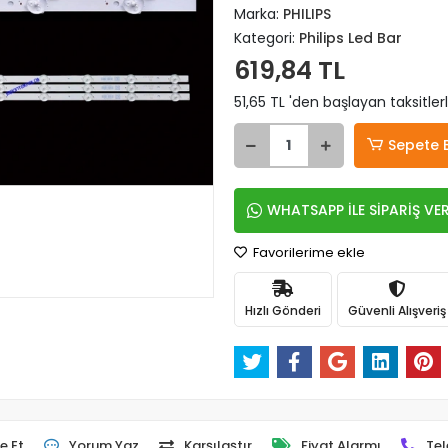
Marka:
PHILIPS
Kategori:
Philips Led Bar
619,84 TL
51,65 TL 'den başlayan taksitler
Sepete 
WHATSAPP İLE SİPARİŞ VE
Favorilerime ekle
Hızlı Gönderi
Güvenli Alışveriş
e Et
Yorum Yaz
Karşılaştır
Fiyat Alarmı
Tel