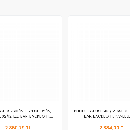
 65PUS7601/12, 65PUS8102/12,
PHILIPS, 65PUS8503/12, 65PU
02/12, LED BAR, BACKLIGHT,
BAR, BACKLIGHT, PANEL LE
0US-FF02.S LB65032 V0 V1
Stokta Yok
Stokt
2.860,79 TL
2.384,00 TL