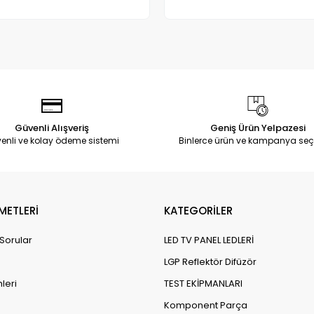
Adet
Adet
Güvenli Alışveriş
Geniş Ürün Yelpazesi
enli ve kolay ödeme sistemi
Binlerce ürün ve kampanya seç
METLERİ
KATEGORİLER
 Sorular
LED TV PANEL LEDLERİ
LGP Reflektör Difüzör
leri
TEST EKİPMANLARI
Komponent Parça