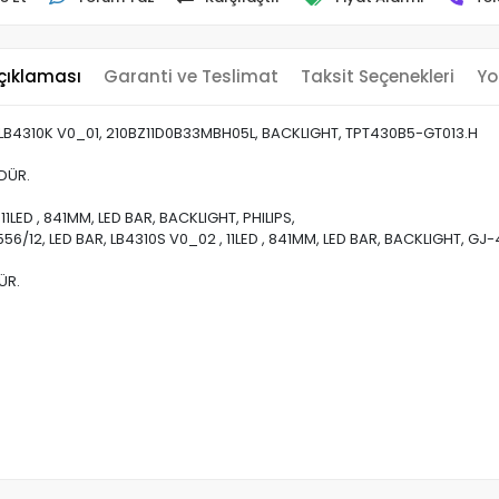
çıklaması
Garanti ve Teslimat
Taksit Seçenekleri
Yo
, LB4310K V0_01, 210BZ11D0B33MBH05L, BACKLIGHT, TPT430B5-GT013.H
DÜR.
1LED , 841MM, LED BAR, BACKLIGHT, PHILIPS,
6/12, LED BAR, LB4310S V0_02 , 11LED , 841MM, LED BAR, BACKLIGHT, G
ÜR.