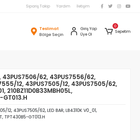
Sipariş Takip
Yardım
İletişim
0
Teslimat
Giriş Yap
Sepetim
Bölge Seçin
Üye Ol
2, 43PUS7506/62, 43PUS7556/62,
7555/12, 43PUS7505/12, 43PUS7505/62,
01, 210BZ11D0B33MBH05L,
-GT013.H
05/12, 43PUS7505/62, LED BAR, LB4310K V0_01,
T, TPT430B5-GT013.H