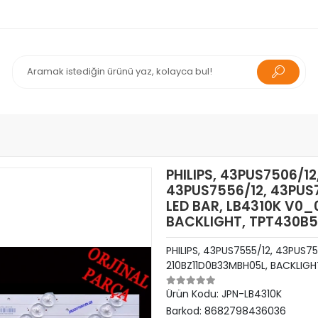
PHILIPS, 43PUS7506/1
43PUS7556/12, 43PUS
LED BAR, LB4310K V0_
BACKLIGHT, TPT430B5
PHILIPS, 43PUS7555/12, 43PUS75
210BZ11D0B33MBH05L, BACKLIGH
Ürün Kodu:
JPN-LB4310K
Barkod:
8682798436036