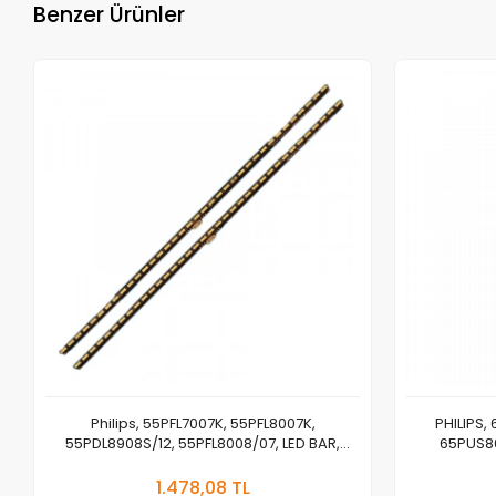
Benzer Ürünler
Philips, 55PFL7007K, 55PFL8007K,
PHILIPS,
55PDL8908S/12, 55PFL8008/07, LED BAR,
65PUS86
BACKLIGHT, SAMSUNG, 2012SGS55 7020 36
TPT65
Sepete Ekle
V2 REV1.1
1.478,08 TL