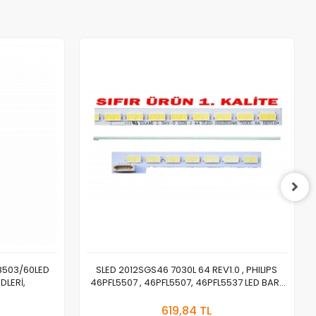
S8503/60LED
SLED 2012SGS46 7030L 64 REV1.0 , PHILIPS
DLERİ,
46PFL5507 , 46PFL5507, 46PFL5537 LED BAR ,
TOSHIBA 46TL933 , 46TL968 LED BAR
a Yok
Stokta Yok
BACKLIGHT LJ64-03471A, LJ64-03495A
619,84 TL