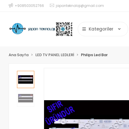
+908503052766
japonteknoloji@gmail.com
Kategoriler
Ana Sayfa
LED TV PANEL LEDLERİ
Philips Led Bar