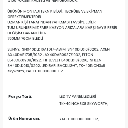
%100 YÜKSEK KALİTELİ VE YENİ ÜRÜNDÜR.
ÜRÜNÜN MONTAJI TEKNİK BİLGİ , TECRÜBE VE EKİPMAN
GEREKTİRMEKTEDİR.
UZMAN KİŞİ TARAFINDAN YAPILMASI TAVSİYE EDİLİR.
TÜM ÜRÜNLERİMİZ FABRİKASYON ARIZALARA KARŞI 6AY BİREBİR
DEĞİŞİM GARANTİLİDİR.
760MM 76CM 8LEDLİ
SUNNY, SN040DLD16AT017-ABFM, SN40DIL010/0202, AXEN
AX40DAB1705/1032 , AX40DAB0937/1032, ELTON
EL40DLK0938/1022, HI-LEVEL HL40DLK13/0216, SHEEN
SH40DLK010/0202, LED BAR, BACKLIGHT, TK-40INCH3x8
skyworth, YAL 13-00830300-02
Parça Türü:
LED TV PANEL LEDLERİ
TK-40INCH3X8 SKYWORTH,
Ürün Numarası:
YAL13-008303000-02,