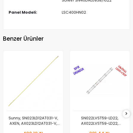
SUNNY SN40DAL0938/1022
Panel Modeli:
LSC400HN02
Benzer Ürünler
Sunny, SN023LD12AT031-V,
SN022LVST59-LD22,
AXEN, AX023LD12AT031-V,
AX022LVST59-LD22,
SLED SMME230BMM002 L33
T215HVN01.1, AWOX 2271,