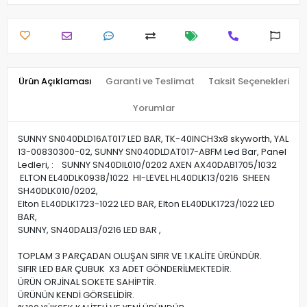
Ürün Açıklaması
Garanti ve Teslimat
Taksit Seçenekleri
Yorumlar
SUNNY SN040DLD16AT017 LED BAR, TK-40INCH3x8 skyworth, YAL
13-00830300-02, SUNNY SN040DLDAT017-ABFM Led Bar, Panel
Ledleri, : SUNNY SN40DIL010/0202 AXEN AX40DAB1705/1032
ELTON EL40DLK0938/1022 HI-LEVEL HL40DLK13/0216 SHEEN
SH40DLK010/0202,
Elton EL40DLK1723-1022 LED BAR, Elton EL40DLK1723/1022 LED
BAR,
SUNNY, SN40DAL13/0216 LED BAR ,
TOPLAM 3 PARÇADAN OLUŞAN SIFIR VE 1.KALİTE ÜRÜNDÜR.
SIFIR LED BAR ÇUBUK X3 ADET GÖNDERİLMEKTEDİR.
ÜRÜN ORJİNAL SOKETE SAHİPTİR.
ÜRÜNÜN KENDİ GÖRSELİDİR.