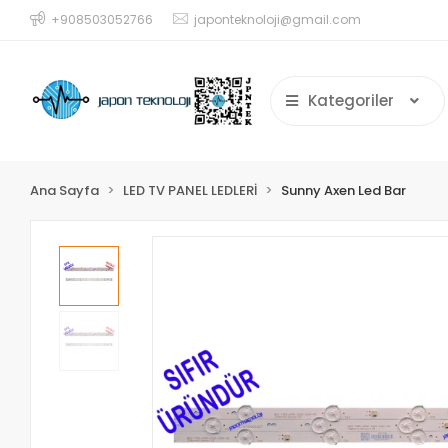
+908503052766
japonteknoloji@gmail.com
Kategoriler
Ana Sayfa
LED TV PANEL LEDLERİ
Sunny Axen Led Bar