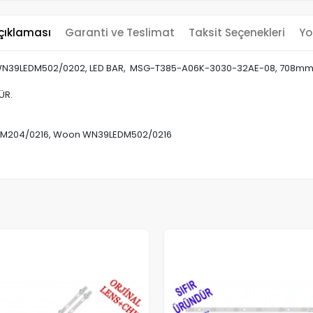
çıklaması
Garanti ve Teslimat
Taksit Seçenekleri
Yo
 WN39LEDM502/0202, LED BAR, MSG-T385-A06K-3030-32AE-08, 708mm
ÜR.
LEDM204/0216, Woon WN39LEDM502/0216