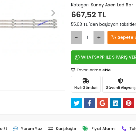
Kategori:
Sunny Axen Led Bar
667,52 TL
55,63 TL 'den başlayan taksitler
Sepete 
WHATSAPP İLE SİPARİŞ VE
Favorilerime ekle
Hızlı Gönderi
Güvenli Alışveriş
e Et
Yorum Yaz
Karşılaştır
Fiyat Alarmı
Tel