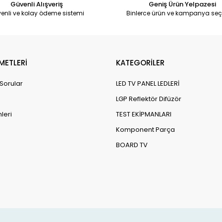
Güvenli Alışveriş
Geniş Ürün Yelpazesi
enli ve kolay ödeme sistemi
Binlerce ürün ve kampanya seç
METLERİ
KATEGORİLER
 Sorular
LED TV PANEL LEDLERİ
LGP Reflektör Difüzör
leri
TEST EKİPMANLARI
Komponent Parça
BOARD TV