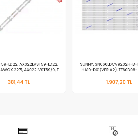
59-LD22, AX022LVST59-LD22,
SUNNY, SN060LDCV9202H-B-1
, AWOX 2271, AX022LVST59/0, TV
HA10-D01(VER.A2), TF60D08-
R, JL.D22051235-081DS-M,
303TH60032,
Sepete Ekle
Sepete
103BL041-0001H, CY22D-2X5
381,44 TL
1.907,20 TL
Adet
Adet