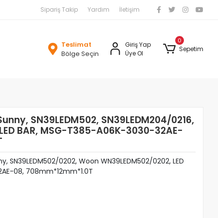
Sipariş Takip
Yardım
İletişim
0
Teslimat
Giriş Yap
Sepetim
Bölge Seçin
Üye Ol
Sunny, SN39LEDM502, SN39LEDM204/0216,
LED BAR, MSG-T385-A06K-3030-32AE-
T
ny, SN39LEDM502/0202, Woon WN39LEDM502/0202, LED
2AE-08, 708mm*12mm*1.0T