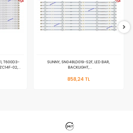
1, T600D3-
SUNNY, SN048LD019-S2F, LED BAR,
ZC14F-02,
BACKLIGHT,
CY_HT+HD_48D_3528_10*5_300mA_15V
 Ekle
Sepete Ekle
MS-L1744 V1
858,24 TL
Adet