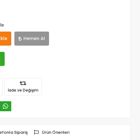
le
Ekle
Hemen Al
R
İade ve Değişim
efonla Sipariş
Ürün Önerileri