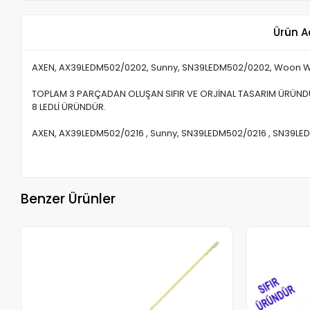
Ürün A
AXEN, AX39LEDM502/0202, Sunny, SN39LEDM502/0202, Woon
TOPLAM 3 PARÇADAN OLUŞAN SIFIR VE ORJİNAL TASARIM ÜRÜND
8 LEDLİ ÜRÜNDÜR.
AXEN, AX39LEDM502/0216 , Sunny, SN39LEDM502/0216 , SN39
Benzer Ürünler