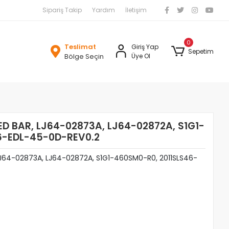
Sipariş Takip
Yardım
İletişim
0
Teslimat
Giriş Yap
Sepetim
Bölge Seçin
Üye Ol
ED BAR, LJ64-02873A, LJ64-02872A, S1G1-
6-EDL-45-0D-REV0.2
LJ64-02873A, LJ64-02872A, S1G1-460SM0-R0, 2011SLS46-