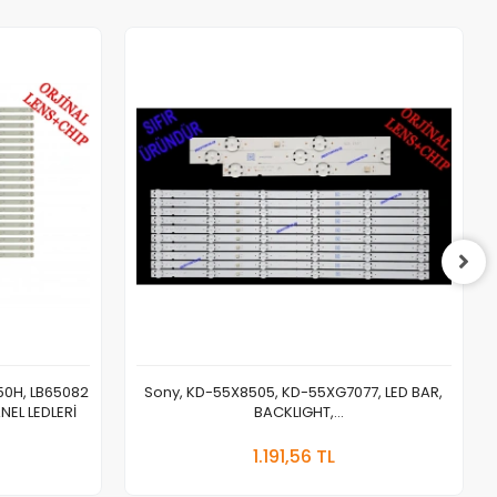
50H, LB65082
Sony, KD-55X8505, KD-55XG7077, LED BAR,
NEL LEDLERİ
BACKLIGHT,
L3_L_E5_BWP_S6_1_R1.0_SAN_1.0_LM41-
 Ekle
Sepete Ekle
00727A
1.191,56 TL
Adet