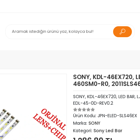
SONY, KDL-46EX720, L
460SM0-R0, 2011SLS4
SONY, KDL-46EX720, LED BAR, 
EDL-45-0D-REV0.2
Ürün Kodu:
JPN-ELED-SLS46EX
Marka:
SONY
Kategori:
Sony Led Bar