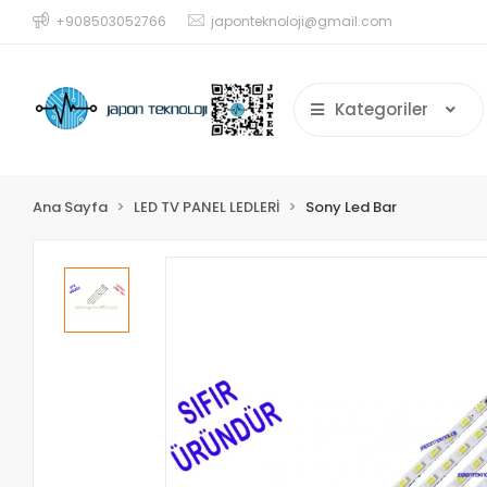
+908503052766
japonteknoloji@gmail.com
Kategoriler
Ana Sayfa
LED TV PANEL LEDLERİ
Sony Led Bar