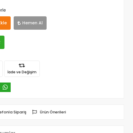
rle
Ekle
Hemen Al
R
İade ve Değişim
efonla Sipariş
Ürün Önerileri