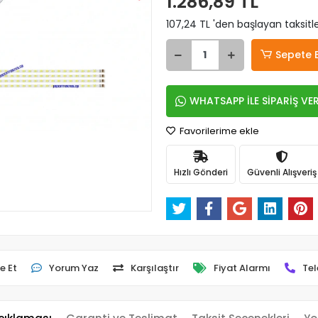
1.286,89 TL
107,24 TL 'den başlayan taksitle
Sepete 
WHATSAPP İLE SİPARİŞ VE
Favorilerime ekle
Hızlı Gönderi
Güvenli Alışveriş
e Et
Yorum Yaz
Karşılaştır
Fiyat Alarmı
Tel