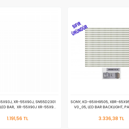
55X93J, XR-55X90J, SN55D2301
SONY, KD-65XH9505, XBR-65X9
V LED BAR, XR-55X90J XR-55X9D
V0_05, LED BAR BACKLIGHT, PA
R55X9D SN55D2301 6X12(C) ​​​​​​​
Stokta Yok
Sepete
1.191,56 TL
3.336,38 TL
Adet
Adet