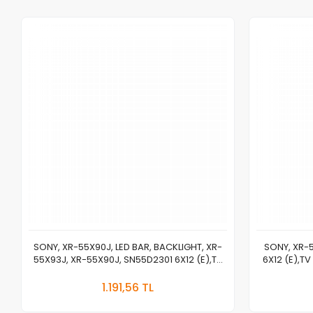
SONY, XR-55X90J, LED BAR, BACKLIGHT, XR-
SONY, XR-
55X93J, XR-55X90J, SN55D2301 6X12 (E),TV
6X12 (E),T
LED BAR
XR55X90J X
Stokta Yok
1.191,56 TL
Adet