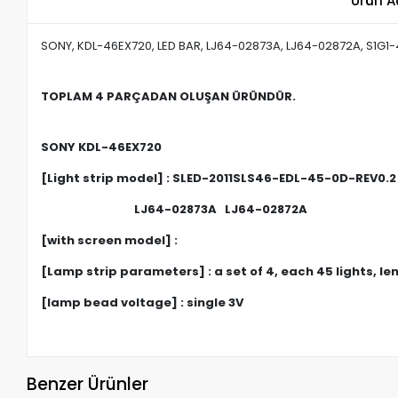
Ürün A
SONY, KDL-46EX720, LED BAR, LJ64-02873A, LJ64-02872A, S1G
TOPLAM 4 PARÇADAN OLUŞAN ÜRÜNDÜR.
SONY KDL-46EX720
[Light strip model] : SLED-2011SLS46-EDL-45-0D-REV0.2
LJ64-02873A LJ64-02872A
[with screen model] :
[Lamp strip parameters] : a set of 4, each 45 lights, 
[lamp bead voltage] : single 3V
Benzer Ürünler