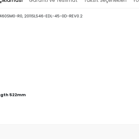
çıklaması
Garanti ve Teslimat
Taksit Seçenekleri
Yo
1-460SM0-R0, 2011SLS46-EDL-45-0D-REV0.2
length 522mm