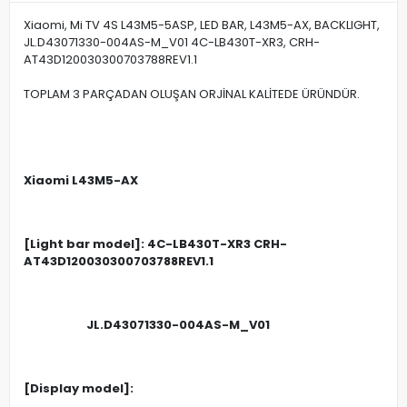
Xiaomi, Mi TV 4S L43M5-5ASP, LED BAR, L43M5-AX, BACKLIGHT,
JL.D43071330-004AS-M_V01 4C-LB430T-XR3, CRH-
AT43D120030300703788REV1.1
TOPLAM 3 PARÇADAN OLUŞAN ORJİNAL KALİTEDE ÜRÜNDÜR.
Xiaomi L43M5-AX
[Light bar model]: 4C-LB430T-XR3 CRH-
AT43D120030300703788REV1.1
JL.D43071330-004AS-M_V01
[Display model]: