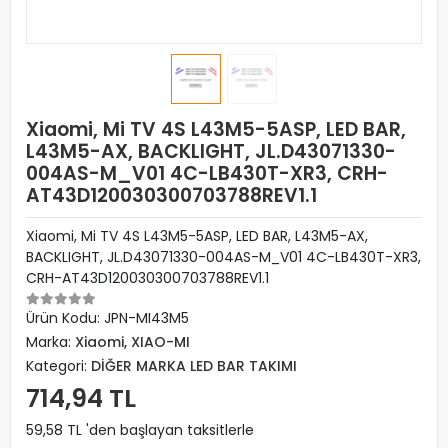
Xiaomi, Mi TV 4S L43M5-5ASP, LED BAR,
L43M5-AX, BACKLIGHT, JL.D43071330-
004AS-M_V01 4C-LB430T-XR3, CRH-
AT43D120030300703788REV1.1
Xiaomi, Mi TV 4S L43M5-5ASP, LED BAR, L43M5-AX,
BACKLIGHT, JL.D43071330-004AS-M_V01 4C-LB430T-XR3,
CRH-AT43D120030300703788REV1.1
Ürün Kodu:
JPN-MI43M5
Marka:
Xiaomi, XIAO-MI
Kategori:
DİĞER MARKA LED BAR TAKIMI
714,94 TL
59,58 TL 'den başlayan taksitlerle