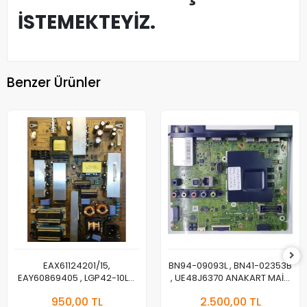
İSTEMEKTEYİZ.
Benzer Ürünler
EAX61124201/15,
BN94-09093L , BN41-02353B
EAY60869405 , LGP42-10LS,
, UE48J6370 ANAKART MAİN
3PAGC10011A-R, LG
BOARD
950,00 TL
2.500,00 TL
42LD450C, POWER BOARD,