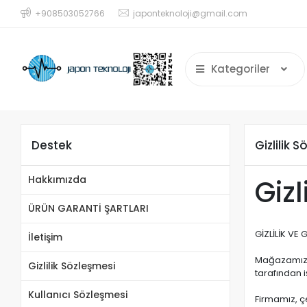
+908503052766
japonteknoloji@gmail.com
Kategoriler
Destek
Gizlilik 
Hakkımızda
Gizl
ÜRÜN GARANTİ ŞARTLARI
GİZLİLİK VE 
İletişim
Mağazamızda
Gizlilik Sözleşmesi
tarafından iş
Kullanıcı Sözleşmesi
Firmamız, çe