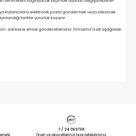
ı verilmesini sağlayacak biçimde ayarları değiştirebilirler.
veya kullanıcılara elektronik posta göndermek veya sitesinde
ayınlandığı tarihte yürürlük kazanır.
com
adresine email gönderebilirsiniz. Firmamız’a ait aşağıdaki
7 / 24 DESTEK
eneği
Öneri ve şikayetlerinizi bize iletebilirsiniz.