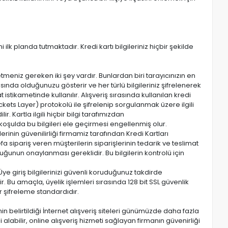
 ilk planda tutmaktadır. Kredi kartı bilgileriniz hiçbir şekilde
meniz gereken iki şey vardır. Bunlardan biri tarayıcınızın en
asında olduğunuzu gösterir ve her türlü bilgileriniz şifrelenerek
 istikametinde kullanılır. Alışveriş sırasında kullanılan kredi
Sockets Layer) protokolü ile şifrelenip sorgulanmak üzere ilgili
r. Kartla ilgili hiçbir bilgi tarafımızdan
şulda bu bilgileri ele geçirmesi engellenmiş olur.
erinin güvenilirliği firmamiz tarafından Kredi Kartları
fa sipariş veren müşterilerin siparişlerinin tedarik ve teslimat
uğunun onaylanması gereklidir. Bu bilgilerin kontrolü için
 Üye giriş bilgilerinizi güvenli koruduğunuz takdirde
r. Bu amaçla, üyelik işlemleri sırasında 128 bit SSL güvenlik
r şifreleme standardıdır.
nin belirtildiği İnternet alışveriş siteleri günümüzde daha fazla
alabilir, online alışveriş hizmeti sağlayan firmanın güvenirliği