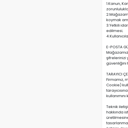
1.Kanun, Kan
zorunlulukl
2.Mağazamız
koymak ama
3.Yetkili id
edilmesi;
4.Kullanıcıl
E-POSTA GÜ
Mağazamızın
şifreleriniz
güvenliğini
TARAYICI Ç
Firmamız, ma
Cookie) kull
tarayıcısın
kullanımını k
Teknik ileti
hakkında ist
üretilmesin
tasarlanmamı