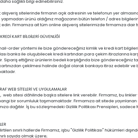
ha sağlıklı bilgi edinebilirsiniz.
t alışveriş sitelerinde firmanın açık adresinin ve telefonun yer alması
izi yapmadan ürünü aldığınız mağazanın bütün telefon / adres bilgileri
 edin. Firmamıza ait tüm online alışveriş sitelerimizde firmamıza dair tüm
KREDİ KART BİLGİLERİ GÜVENLİĞİ
mail-order yöntemi ile bize göndereceğiniz kimlik ve kredi kart bilgiler
olası banka ile oluşubilecek kredi kartından para çekim itirazlarına ka
r. Sipariş ettiğiniz ürünlerin bedeli karşılığında bize göndereceğiniz 
kartınızdan çekilmesi halinde doğal olarak bankaya itiraz edebilir ve b
aktadır.
AF WEB SİTELERİ VE UYGULAMALAR
eb sitesi dâhilinde başka sitelere link verebilir. Firmamız, bu linkler va
angi bir sorumluluk taşımamaktadır. Firmamıza ait sitede yayınlanan re
ımıza dağıtılır. İş bu sözleşmedeki Gizlilik Politikası Prensipleri, sadec
.
LLER
tilen sınırlı hallerde Firmamız, işbu "Gizlilik Politikası" hükümleri dışında
nırlı sayıda olmak üzere;