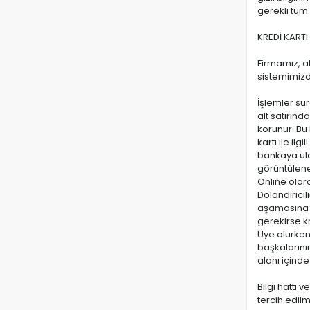
gerekli tüm
KREDİ KARTI
Firmamız, al
sistemimiz
İşlemler sür
alt satırınd
korunur. Bu 
kartı ile il
bankaya ulaşt
görüntülene
Online olara
Dolandırıcıl
aşamasına g
gerekirse kr
Üye olurken 
başkalarının
alanı içinde
Bilgi hattı 
tercih edilm