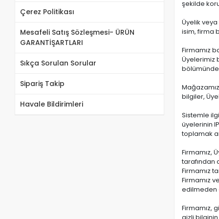
şekilde koru
Çerez Politikası
Üyelik veya 
isim, firma
Mesafeli Satış Sözleşmesi- ÜRÜN
GARANTİŞARTLARI
Firmamız ba
Üyelerimiz b
Sıkça Sorulan Sorular
bölümünden b
Sipariş Takip
Mağazamız ü
bilgiler, Ü
Havale Bildirimleri
Sistemle ilg
üyelerinin 
toplamak am
Firmamız, Üy
tarafından 
Firmamız tar
Firmamız ve 
edilmeden çe
Firmamız, gi
gizli bilgin