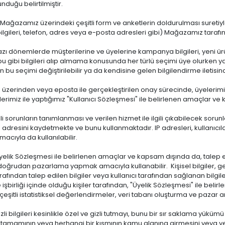
nduğu belirtilmiştir.
Mağazamız üzerindeki çeşitli form ve anketlerin doldurulması suretiyle üy
 bilgileri, telefon, adres veya e-posta adresleri gibi) Mağazamız tara
zı dönemlerde müşterilerine ve üyelerine kampanya bilgileri, yeni ürün
u gibi bilgileri alıp almama konusunda her türlü seçimi üye olurken yap
u seçimi değiştirilebilir ya da kendisine gelen bilgilendirme iletisinde
zerinden veya eposta ile gerçekleştirilen onay sürecinde, üyelerimi
yelerimiz ile yaptığımız "Kullanıcı Sözleşmesi" ile belirlenen amaçlar 
ili sorunların tanımlanması ve verilen hizmet ile ilgili çıkabilecek soru
IP adresini kaydetmekte ve bunu kullanmaktadır. IP adresleri, kullanıcı
acıyla da kullanılabilir.
elik Sözleşmesi ile belirlenen amaçlar ve kapsam dışında da, talep edile
doğrudan pazarlama yapmak amacıyla kullanabilir. Kişisel bilgiler, gere
afından talep edilen bilgiler veya kullanıcı tarafından sağlanan bilgile
işbirliği içinde olduğu kişiler tarafından, "Üyelik Sözleşmesi" ile beli
şitli istatistiksel değerlendirmeler, veri tabanı oluşturma ve pazar ar
zli bilgileri kesinlikle özel ve gizli tutmayı, bunu bir sır saklama yük
in tamamının veya herhangi bir kısmının kamu alanına girmesini veya yet