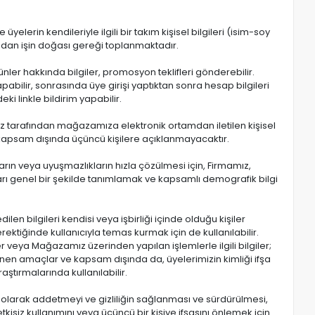
elerin kendileriyle ilgili bir takım kişisel bilgileri (isim-soy
fından işin doğası gereği toplanmaktadır.
ler hakkında bilgiler, promosyon teklifleri gönderebilir.
abilir, sonrasında üye girişi yaptıktan sonra hesap bilgileri
ki linkle bildirim yapabilir.
z tarafından mağazamıza elektronik ortamdan iletilen kişisel
ve kapsam dışında üçüncü kişilere açıklanmayacaktır.
nların veya uyuşmazlıkların hızla çözülmesi için, Firmamız,
ları genel bir şekilde tanımlamak ve kapsamlı demografik bilgi
n bilgileri kendisi veya işbirliği içinde olduğu kişiler
ktiğinde kullanıcıyla temas kurmak için de kullanılabilir.
r veya Mağazamız üzerinden yapılan işlemlerle ilgili bilgiler;
rlenen amaçlar ve kapsam dışında da, üyelerimizin kimliği ifşa
aştırmalarında kullanılabilir.
ümü olarak addetmeyi ve gizliliğin sağlanması ve sürdürülmesi,
kisiz kullanımını veya üçüncü bir kişiye ifşasını önlemek için