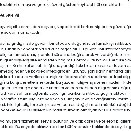
 tedbirleri almayı ve gerekli özeni göstermeyi taahhüt etmektedir.
 GÜVENLİĞİ
ışveriş sitelerimizden alışveriş yapan kredi kartı sahiplerinin güvenliğini
de saklanmamaktadır.
ecine girdiğinizde güvenli bir sitede olduğunuzu anlamak için dikkat et
a bulunan bir anahtar ya da kilit simgesidir. Bu güvenli bir internet sayf
bilgiler, ancak satış işlemleri sürecine bağlı olarak ve verdiğiniz talimat
gili bilgiler alışveriş sitelerimizden bağımsız olarak 128 bit SSL (Secure 
ırılır. Kartın kullanılabilirliği onaylandığı takdirde alışverişe devam edili
mediğinden ve kaydedilmediğinden, üçüncü şahısların herhangi bir ko
k kredi kartı ile verilen siparişlerin ödeme/fatura/teslimat adresi bilgil
ığı'na karşı denetlenmektedir. Bu yüzden, alışveriş sitelerimizden ilk de
elebilmesi için öncelikle finansal ve adres/telefon bilgilerinin doğrul
edi kartı sahibi müşteri ile veya ilgili banka ile irtibata geçilmektedir.
verdiğiniz tüm bilgilere sadece siz ulaşabilir ve siz değiştirebilirsiniz.
 sizinle ilgili bilgilere ulaşması ve bunları değiştirmesi mümkün değildi
 hareket edilir. Bu sistem kırılması mümkün olmayan bir uluslararası bi
veya müşteri hizmetleri servisi bulunan ve açık adres ve telefon bilgileri
ektedir. Bu sayede aklınıza takılan bütün konular hakkında detaylı bilgi 