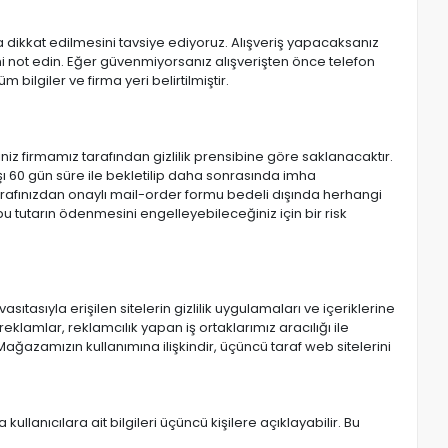
na dikkat edilmesini tavsiye ediyoruz. Alışveriş yapacaksanız
ni not edin. Eğer güvenmiyorsanız alışverişten önce telefon
 bilgiler ve firma yeri belirtilmiştir.
iniz firmamız tarafından gizlilik prensibine göre saklanacaktır.
rşı 60 gün süre ile bekletilip daha sonrasında imha
tarafınızdan onaylı mail-order formu bedeli dışında herhangi
u tutarın ödenmesini engelleyebileceğiniz için bir risk
sıtasıyla erişilen sitelerin gizlilik uygulamaları ve içeriklerine
klamlar, reklamcılık yapan iş ortaklarımız aracılığı ile
e Mağazamızın kullanımına ilişkindir, üçüncü taraf web sitelerini
 kullanıcılara ait bilgileri üçüncü kişilere açıklayabilir. Bu