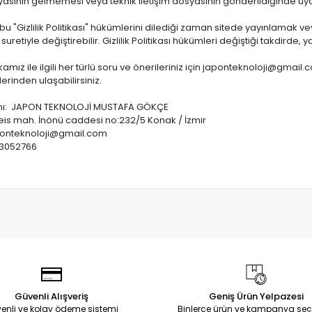
syasının gelmemesi veya teknik iletişim dosyasının gönderildiğinde uyar
şbu "Gizlilik Politikası" hükümlerini dilediği zaman sitede yayınlamak 
uretiyle değiştirebilir. Gizlilik Politikası hükümleri değiştiği takdirde, y
tikamız ile ilgili her türlü soru ve önerileriniz için
japonteknoloji@gmail.
ilerinden ulaşabilirsiniz.
nı: JAPON TEKNOLOJİ MUSTAFA GÖKÇE
reis mah. İnönü caddesi no:232/5 Konak / İzmir
ponteknoloji@gmail.com
03052766
Güvenli Alışveriş
Geniş Ürün Yelpazesi
enli ve kolay ödeme sistemi
Binlerce ürün ve kampanya seç