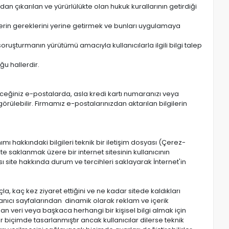
n çıkarılan ve yürürlülükte olan hukuk kurallarının getirdiği
lerin gereklerini yerine getirmek ve bunları uygulamaya
soruşturmanın yürütümü amacıyla kullanıcılarla ilgili bilgi talep
ğu hallerdir.
eceğiniz e-postalarda, asla kredi kartı numaranızı veya
görülebilir. Firmamız e-postalarınızdan aktarılan bilgilerin
mı hakkındaki bilgileri teknik bir iletişim dosyası (Çerez-
te saklanmak üzere bir internet sitesinin kullanıcının
ı site hakkında durum ve tercihleri saklayarak İnternet'in
açla, kaç kez ziyaret ettiğini ve ne kadar sitede kaldıkları
ullanıcı sayfalarından dinamik olarak reklam ve içerik
an veri veya başkaca herhangi bir kişisel bilgi almak için
r biçimde tasarlanmıştır ancak kullanıcılar dilerse teknik