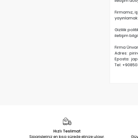
iletişim do
Firmamız, i
yayınlamak s
Gizlilik poli
iletişim bilg
Firma Ünva
Adres: piri
Eposta:
ja
Tel: +9085
Hızlı Teslimat
Siparişleriniz en kısa sürede elinize ulaşır.
Güv