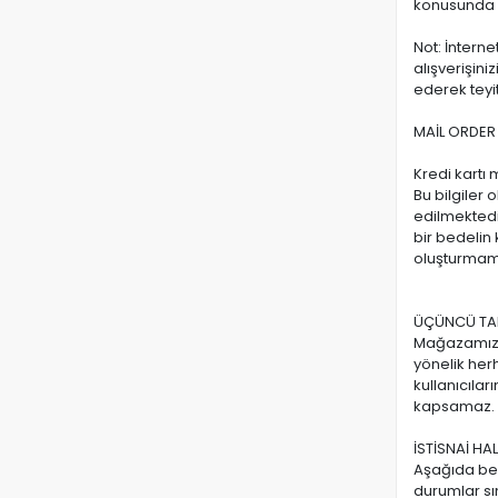
konusunda da
Not: İnterne
alışverişin
ederek teyit
MAİL ORDER 
Kredi kartı 
Bu bilgiler 
edilmektedi
bir bedelin 
oluşturmam
ÜÇÜNCÜ TAR
Mağazamız, w
yönelik herh
kullanıcılar
kapsamaz
İSTİSNAİ HA
Aşağıda belir
durumlar sı