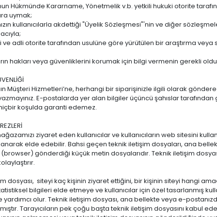
un Hükmünde Kararname, Yönetmelik v.b. yetkili hukuki otorite tarafında
ara uymak;
ın kullanıcılarla akdettiği "Üyelik Sözleşmesi"'nin ve diğer sözleşme
cıyla;
ari ve adli otorite tarafından usulüne göre yürütülen bir araştırma veya 
arın hakları veya güvenliklerini korumak için bilgi vermenin gerekli oldu
VENLİĞİ
 Müşteri Hizmetleri’ne, herhangi bir siparişinizle ilgili olarak gönder
i yazmayınız. E-postalarda yer alan bilgiler üçüncü şahıslar tarafından 
 hiçbir koşulda garanti edemez.
EREZLERİ
ğazamızı ziyaret eden kullanıcılar ve kullanıcıların web sitesini kullanı
anarak elde edebilir. Bahsi geçen teknik iletişim dosyaları, ana bellek
a (browser) gönderdiği küçük metin dosyalarıdır. Teknik iletişim dosyas
olaylaştırır.
şim dosyası, siteyi kaç kişinin ziyaret ettiğini, bir kişinin siteyi hangi am
atistiksel bilgileri elde etmeye ve kullanıcılar için özel tasarlanmış k
e yardımcı olur. Teknik iletişim dosyası, ana bellekte veya e-postanızd
ştır. Tarayıcıların pek çoğu başta teknik iletişim dosyasını kabul ede