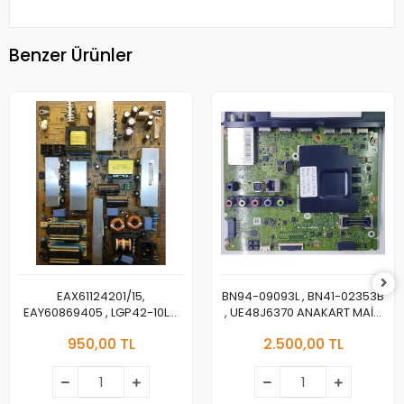
Benzer Ürünler
EAX61124201/15,
BN94-09093L , BN41-02353B
EAY60869405 , LGP42-10LS,
, UE48J6370 ANAKART MAİN
3PAGC10011A-R, LG
BOARD
950,00 TL
2.500,00 TL
42LD450C, POWER BOARD,
BESLEME