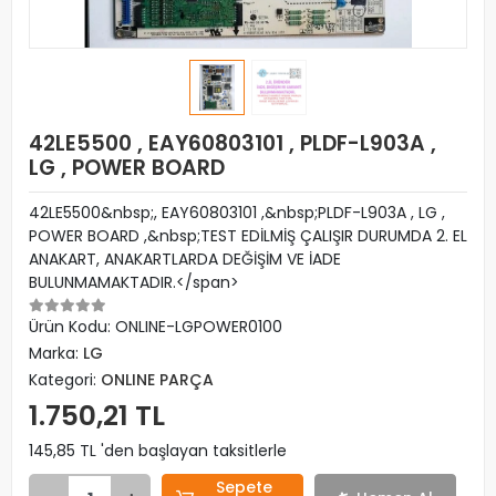
42LE5500 , EAY60803101 , PLDF-L903A ,
LG , POWER BOARD
42LE5500&nbsp;, EAY60803101 ,&nbsp;PLDF-L903A , LG ,
POWER BOARD ,&nbsp;TEST EDİLMİŞ ÇALIŞIR DURUMDA 2. EL
ANAKART, ANAKARTLARDA DEĞİŞİM VE İADE
BULUNMAMAKTADIR.</span>
Ürün Kodu:
ONLINE-LGPOWER0100
Marka:
LG
Kategori:
ONLINE PARÇA
1.750,21 TL
145,85 TL 'den başlayan taksitlerle
Sepete