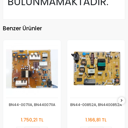
BULUNMAMAKTADIR.
Benzer Ürünler
BN44-00711A, BN4400711A
BN44-00852A, BN4400852A
1.750,21 TL
1.166,81 TL