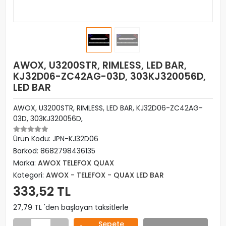
AWOX, U3200STR, RIMLESS, LED BAR,
KJ32D06-ZC42AG-03D, 303KJ320056D,
LED BAR
AWOX, U3200STR, RIMLESS, LED BAR, KJ32D06-ZC42AG-
03D, 303KJ320056D,
Ürün Kodu:
JPN-KJ32D06
Barkod:
8682798436135
Marka:
AWOX TELEFOX QUAX
Kategori:
AWOX - TELEFOX - QUAX LED BAR
333,52 TL
27,79 TL 'den başlayan taksitlerle
Sepete