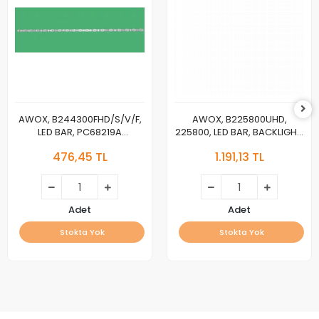
AWOX, B244300FHD/S/V/F,
AWOX, B225800UHD,
LED BAR, PC68219A
225800, LED BAR, BACKLIGHT,
1.3.10704300333 MSG-T430-
PANEL LEDLERİ,
476,45 TL
1.191,13 TL
T1-3030-2.1-FW-18-A1 2024-
JL.D580A1330-003FS-
3-12D8 A43.2-3.3V
M_V02, HD580Y1U91-
TBL2+2021041601
Adet
Adet
Stokta Yok
Stokta Yok