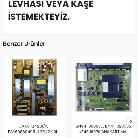
LEVHASI VEYA KAŞE
İSTEMEKTEYİZ.
Benzer Ürünler
EAX61124201/15,
BN94-09093L , BN41-02353B
EAY60869405 , LGP42-10LS,
, UE48J6370 ANAKART MAİN
3PAGC10011A-R, LG
BOARD