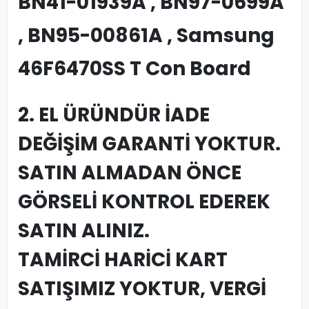
BN41-01939A , BN97-0699A
, BN95-00861A , Samsung
46F6470SS T Con Board
2. EL ÜRÜNDÜR İADE
DEĞİŞİM GARANTİ YOKTUR.
SATIN ALMADAN ÖNCE
GÖRSELİ KONTROL EDEREK
SATIN ALINIZ.
TAMİRCİ HARİCİ KART
SATIŞIMIZ YOKTUR, VERGİ