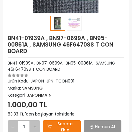
BN41-01939A , BN97-0699A , BN95-
00861A , SAMSUNG 46F6470SS T CON
BOARD
BN41-01939A , BN97-0699A , BN95-00861A , SAMSUNG
46F6470SS T CON BOARD
Ürün Kodu:
JAPON-JPN-TCON001
Marka:
SAMSUNG
Kategori:
JAPONMAIN
1.000,00 TL
83,33 TL 'den başlayan taksitlerle
Sepete
Hemen Al
Ekle