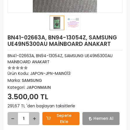
BN41-02663A, BN94-13054Z, SAMSUNG
UE49N5300AU MAİNBOARD ANAKART
BN41-02663A, BN94-13054Z, SAMSUNG UE49N5300AU
MAİNBOARD ANAKART
Ürün Kodu:
JAPON-JPN-MAIN013
Marka:
SAMSUNG
Kategori:
JAPONMAIN
3.500,00 TL
291,67 TL 'den başlayan taksitlerle
Sepete
Hemen Al
Ekle