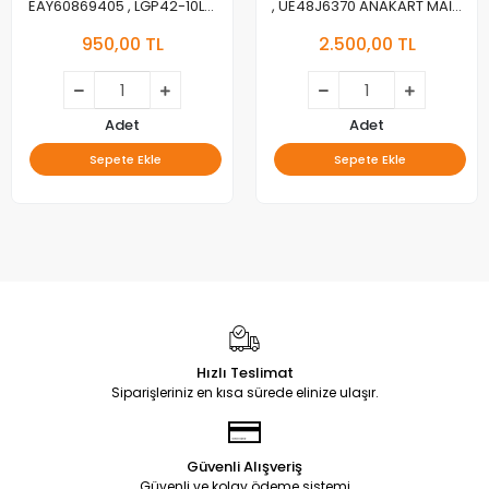
EAY60869405 , LGP42-10LS,
, UE48J6370 ANAKART MAİN
3PAGC10011A-R, LG
BOARD
950,00 TL
2.500,00 TL
42LD450C, POWER BOARD,
BESLEME
Adet
Adet
Sepete Ekle
Sepete Ekle
Hızlı Teslimat
Siparişleriniz en kısa sürede elinize ulaşır.
Güvenli Alışveriş
Güvenli ve kolay ödeme sistemi