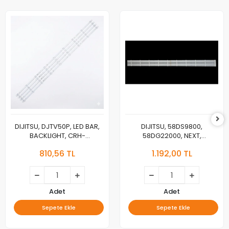
DIJITSU, DJTV50P, LED BAR,
DIJITSU, 58DS9800,
BACKLIGHT, CRH-
58DG22000, NEXT,
BY50Y17303004099BY-REV1.1,
YE58020GFSG5-4, LED BAR,
810,56 TL
1.192,00 TL
SW-L E486558 94V-0 RoHS
BACKLIGHT, K580WDGF A3
REV1.1
4708-K58DGF-A3113N01/11
Adet
Adet
Sepete Ekle
Sepete Ekle