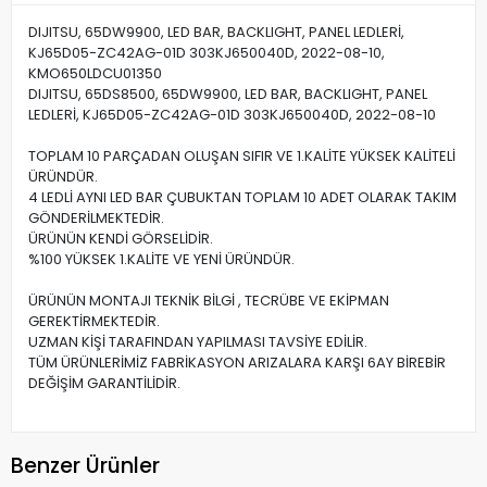
DIJITSU, 65DW9900, LED BAR, BACKLIGHT, PANEL LEDLERİ,
KJ65D05-ZC42AG-01D 303KJ650040D, 2022-08-10,
KMO650LDCU01350
DIJITSU, 65DS8500, 65DW9900, LED BAR, BACKLIGHT, PANEL
LEDLERİ, KJ65D05-ZC42AG-01D 303KJ650040D, 2022-08-10
TOPLAM 10 PARÇADAN OLUŞAN SIFIR VE 1.KALİTE YÜKSEK KALİTELİ
ÜRÜNDÜR.
4 LEDLİ AYNI LED BAR ÇUBUKTAN TOPLAM 10 ADET OLARAK TAKIM
GÖNDERİLMEKTEDİR.
ÜRÜNÜN KENDİ GÖRSELİDİR.
%100 YÜKSEK 1.KALİTE VE YENİ ÜRÜNDÜR.
ÜRÜNÜN MONTAJI TEKNİK BİLGİ , TECRÜBE VE EKİPMAN
GEREKTİRMEKTEDİR.
UZMAN KİŞİ TARAFINDAN YAPILMASI TAVSİYE EDİLİR.
TÜM ÜRÜNLERİMİZ FABRİKASYON ARIZALARA KARŞI 6AY BİREBİR
DEĞİŞİM GARANTİLİDİR.
Benzer Ürünler