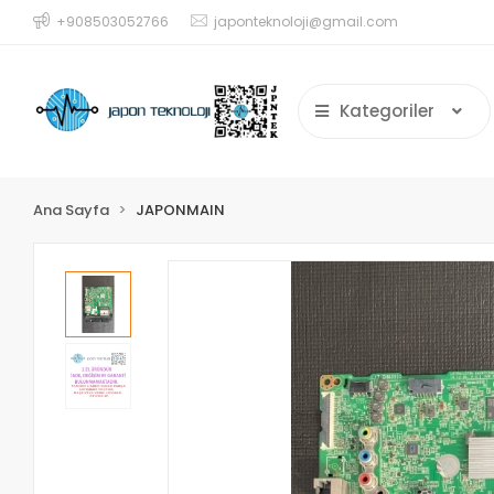
+908503052766
japonteknoloji@gmail.com
Kategoriler
Ana Sayfa
JAPONMAIN