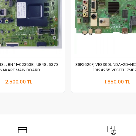
3L , BN41-02353B , UE48J6370
39FX620F, VES390UNDA-2D-N12
NAKART MAİN BOARD
10124255 VESTEL 17MB2
Sepete Ekle
Sepete
2.500,00 TL
1.850,00 TL
Adet
Adet