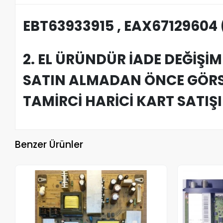
EBT63933915 , EAX67129604 
2. EL ÜRÜNDÜR İADE DEĞİŞİ
SATIN ALMADAN ÖNCE GÖRSE
TAMİRCİ HARİCİ KART SATIŞ
Benzer Ürünler