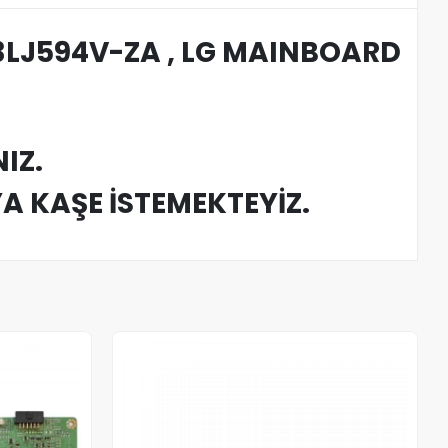
 43LJ594V-ZA , LG MAINBOARD
IZ.
YA KAŞE İSTEMEKTEYİZ.