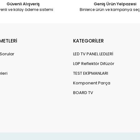
Güvenli Alışveriş
Geniş Ürün Yelpazesi
enli ve kolay ödeme sistemi
Binlerce ürün ve kampanya seç
METLERİ
KATEGORİLER
 Sorular
LED TV PANEL LEDLERİ
LGP Reflektör Difüzör
leri
TEST EKİPMANLARI
Komponent Parça
BOARD TV