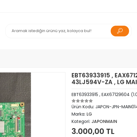
EBT63933915 , EAX6712
43LJ594V-ZA , LG M
EBT63933915 , EAX67129604 (1.
Ürün Kodu:
JAPON-JPN-MAIN01
Marka:
LG
Kategori:
JAPONMAIN
3.000,00 TL