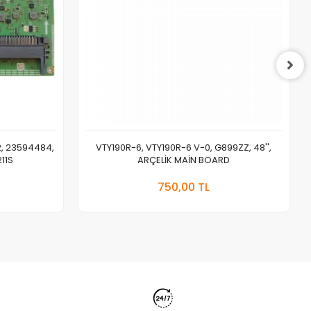
, 23594484,
VTY190R-6, VTY190R-6 V-0, G899ZZ, 48'',
11S
ARÇELİK MAİN BOARD
 Ekle
Sepete Ekle
750,00 TL
Adet