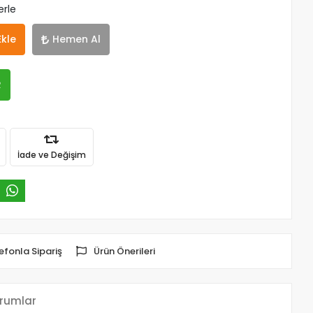
erle
Ekle
Hemen Al
R
İade ve Değişim
efonla Sipariş
Ürün Önerileri
rumlar