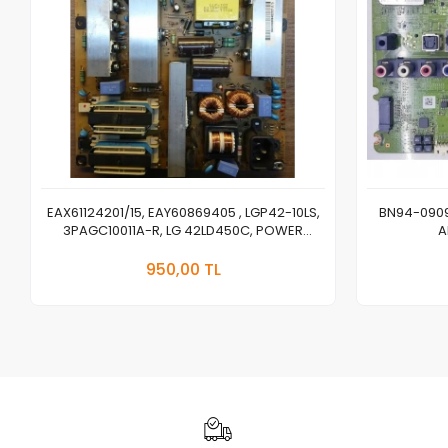
EAX61124201/15, EAY60869405 , LGP42-10LS,
BN94-0909
3PAGC10011A-R, LG 42LD450C, POWER
A
BOARD, BESLEME
Sepete Ekle
950,00 TL
Adet