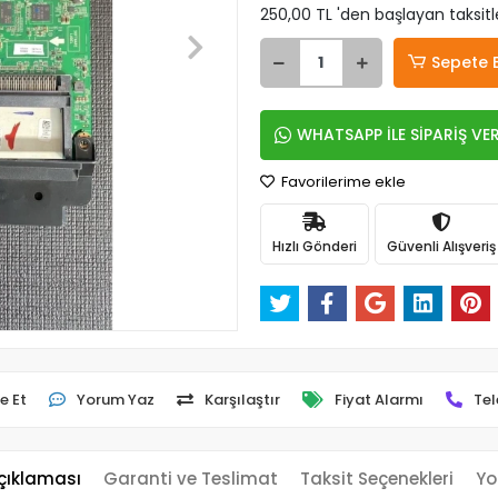
250,00 TL 'den başlayan taksitl
Sepete 
WHATSAPP İLE SİPARİŞ VE
Favorilerime ekle
Hızlı Gönderi
Güvenli Alışveriş
e Et
Yorum Yaz
Karşılaştır
Fiyat Alarmı
Tel
çıklaması
Garanti ve Teslimat
Taksit Seçenekleri
Yo