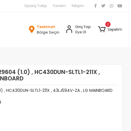
Sipariş Takip
Yardım
İletişim
0
Teslimat
Giriş Yap
Sepetim
Bölge Seçin
Üye Ol
9604 (1.0) , HC430DUN-SLTL1-211X ,
AINBOARD
0) , HC430DUN-SLTL1-211X , 43LJ594V-ZA , LG MAINBOARD
4