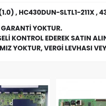
(1.0) , HC430DUN-SLTL1-211X ,
M GARANTİ YOKTUR.
Lİ KONTROL EDEREK SATIN ALIN
IMIZ YOKTUR, VERGİ LEVHASI VE