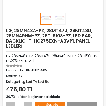
LG, 28MN48A-PZ, 28MT47U, 28MT48U,
28MN49HM-PZ, 28TL510S-PZ, LED BAR,
BACKLIGHT, HC275EXN-ABVP1, PANEL
LEDLERİ
LG, 28MN48A-PZ, 28MT47U, 28MN49HM-PZ, 28TL510S-PZ,
HC275EXN-ABVP1,
Ürün Kodu:
JPN-ELED-509
Marka:
LG
Kategori:
Lg Led Tv Led Bar
476,80 TL
39,73 TL 'den başlayan taksitlerle
Sepete