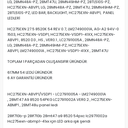
LG, 28MN48A-PZ, 28MT47U, 28MN49HM-PZ, 28TL510S-PZ,
HC275EXN-ABVP1, LG, 28MN48A-PZ, 28MT47U, 28MN49HM-PZ,
28TL510S-PZ, LED BAR, BACKLIGHT, HC275EXN-ABVP1, PANEL
LEDLERİ
HC275EXN 27.5 8520K 54 REV 0.7, LM27490001A, AG-A2 94V-0
1503, HC275EXN-VSDP1, HC275EXN-VSDP1-41XX, HC275EXN-
ABVP1 , 8520 D3 , HS , VER0.1 , LC27911005A , 28MN48A-PZ,
LG, 28MN48A-PZ, 28MN49HM-PZ, HC275EXN-
ABVP1, LM27490001A , HC275EXN-VSDP1-41XX , 28MT47U
TOPLAM 1 PARÇADAN OLUŞANSIFIR ÜRÜNDÜR.
617MM 54 LEDLİ ÜRÜNDÜR.
6 AY GARANTİLİ ÜRÜNDÜR.
HC275EXN-ABVP1/VSDP1 - LC27911005A - LM27490001A
, 28MT47 A9 8520 54PKG LC27911002A VER0.2 , HC275EXN-
ABMP1 , 28MT48u panel ledi
28lf710b-p 28lf710b 28mt47 a9 8520 54pxc lc29711002a
Hc275exn-abmp1-41xx için LED arka ışık şeridi