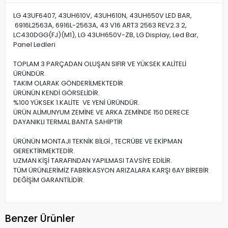
LG 43UF6407, 43UH610V, 43UH610N, 43UH650V LED BAR,
6916L2563A, 6916L-2563A, 43 V16 ART3 2563 REV2.3 2,
LC430DGG(FJ)(M1), LG 43UH650V-ZB, LG Display, Led Bar,
Panel Ledleri
TOPLAM 3 PARÇADAN OLUŞAN SIFIR VE YÜKSEK KALİTELİ
ÜRÜNDÜR.
TAKIM OLARAK GÖNDERİLMEKTEDİR.
ÜRÜNÜN KENDİ GÖRSELİDİR.
%100 YÜKSEK 1.KALİTE VE YENİ ÜRÜNDÜR.
ÜRÜN ALİMUNYUM ZEMİNE VE ARKA ZEMİNDE 150 DERECE
DAYANIKLI TERMAL BANTA SAHİPTİR
ÜRÜNÜN MONTAJI TEKNİK BİLGİ , TECRÜBE VE EKİPMAN
GEREKTİRMEKTEDİR.
UZMAN KİŞİ TARAFINDAN YAPILMASI TAVSİYE EDİLİR.
TÜM ÜRÜNLERİMİZ FABRİKASYON ARIZALARA KARŞI 6AY BİREBİR
DEĞİŞİM GARANTİLİDİR.
Benzer Ürünler