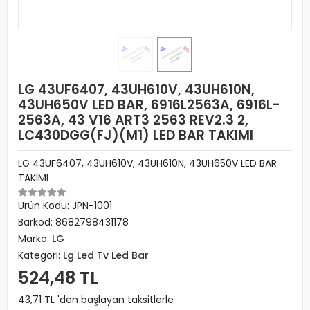
LG 43UF6407, 43UH610V, 43UH610N,
43UH650V LED BAR, 6916L2563A, 6916L-
2563A, 43 V16 ART3 2563 REV2.3 2,
LC430DGG(FJ)(M1) LED BAR TAKIMI
LG 43UF6407, 43UH610V, 43UH610N, 43UH650V LED BAR
TAKIMI
Ürün Kodu:
JPN-1001
Barkod:
8682798431178
Marka:
LG
Kategori:
Lg Led Tv Led Bar
524,48 TL
43,71 TL 'den başlayan taksitlerle