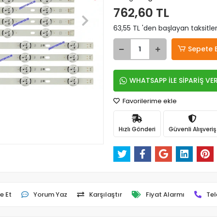
762,60 TL
63,55 TL 'den başlayan taksitler
Sepete 
WHATSAPP İLE SİPARİŞ VE
Favorilerime ekle
Hızlı Gönderi
Güvenli Alışveriş
e Et
Yorum Yaz
Karşılaştır
Fiyat Alarmı
Tel