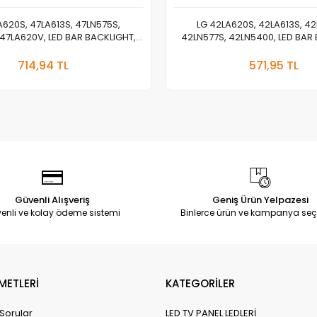
A620S, 47LA613S, 47LN575S,
LG 42LA620S, 42LA613S, 42
47LA620V, LED BAR BACKLIGHT,
42LN577S, 42LN5400, LED BAR
 6916L-1260A,6916L-1261A,6916L-
6916L-1412A, 6916L-1214A, 6916L-
Sepete Ekle
Sepete
262A, LC470DUE-SFU1
1318A, 6916l-1338A, 6916L
714,94 TL
571,95 TL
Adet
Adet
Güvenli Alışveriş
Geniş Ürün Yelpazesi
enli ve kolay ödeme sistemi
Binlerce ürün ve kampanya seç
METLERİ
KATEGORİLER
 Sorular
LED TV PANEL LEDLERİ