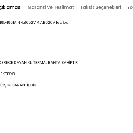
çıklaması
Garanti ve Teslimat
Taksit Seçenekleri
Yo
916L-1961A 47LB652V 47LB620V led bar
.
DERECE DAYANIKLI TERMAL BANTA SAHİPTİR
EKTEDİR.
ĞİŞİM GARANTİLİDİR.