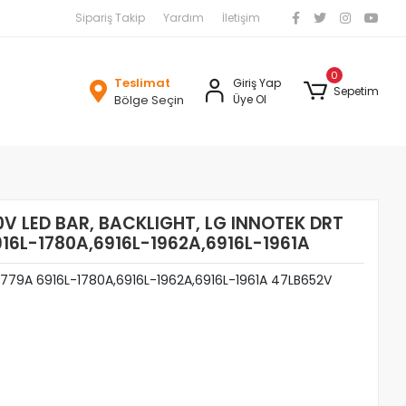
Sipariş Takip
Yardım
İletişim
0
Teslimat
Giriş Yap
Sepetim
Bölge Seçin
Üye Ol
0V LED BAR, BACKLIGHT, LG INNOTEK DRT
916L-1780A,6916L-1962A,6916L-1961A
1779A 6916L-1780A,6916L-1962A,6916L-1961A 47LB652V