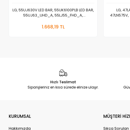
LG, 55UJ630V LED BAR, 55UK6100PLB LED BAR,
LG, 47L
55UJ63_UHD_A, 55LJ55_FHD_A,
47LN575V, 
55UJ63_UHD_B, 55LJ55_FHD_B, LED BAR
6916L-1259A,
Sepete Ekle
1
1.668,19 TL
Adet
Hızlı Teslimat
Siparişleriniz en kısa sürede elinize ulaşır.
Güv
KURUMSAL
MÜŞTERİ HİZ
Hakkımızda
Sıkça Sorulan