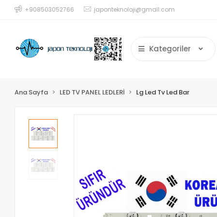
+908503052766
japonteknoloji@gmail.com
Kategoriler
Ana Sayfa
LED TV PANEL LEDLERİ
Lg Led Tv Led Bar