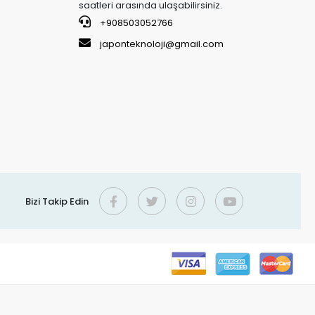
saatleri arasında ulaşabilirsiniz.
+908503052766
japonteknoloji@gmail.com
Bizi Takip Edin