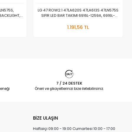
LN575S,
LG 47 ROW2.1 47LA620S 47LA613S 47LN575S
 BACKLIGHT,
SIFIR LED BAR TAKIMI 6916L-1259A, 6916L-
1385A, 6916L-
1260A,6916L-1261A,6916L-1262A, LG led strip,
 Ekle
Sepete Ekle
-1519A
LC470DUE-SFU1
1.191,56 TL
Adet
7 / 24 DESTEK
eneği
Öneri ve şikayetlerinizi bize iletebilirsiniz.
BİZE ULAŞIN
Haftaiçi 09:00 - 19:00 Cumartesi 10:00 - 17:00