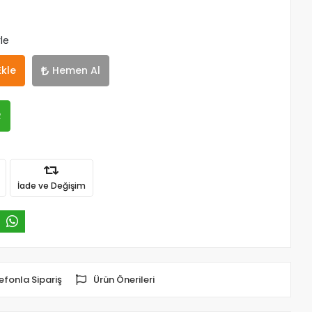
le
Ekle
Hemen Al
R
İade ve Değişim
efonla Sipariş
Ürün Önerileri