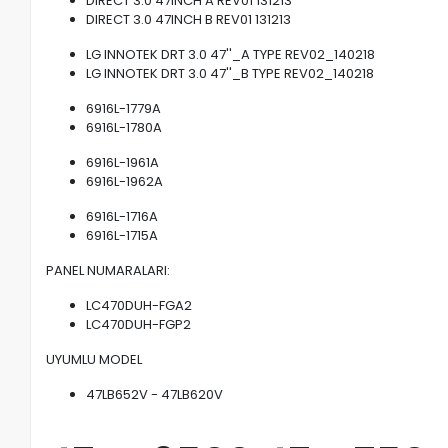
DIRECT 3.0 47INCH A REV01 131213
DIRECT 3.0 47INCH B REV01 131213
LG INNOTEK DRT 3.0 47''_A TYPE REV02_140218
LG INNOTEK DRT 3.0 47''_B TYPE REV02_140218
6916L-1779A
6916L-1780A
6916L-1961A
6916L-1962A
6916L-1716A
6916L-1715A
PANEL NUMARALARI:
LC470DUH-FGA2
LC470DUH-FGP2
UYUMLU MODEL
47LB652V - 47LB620V