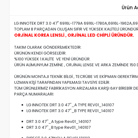
Ürün A
LG INNOTEK DRT 3.0 47" 6916L-1779A 6916L-1780A,6916L-1962A,6
TOPLAM 8 PARÇADAN OLUŞAN SIFIR VE YÜKSEK KALİTELİ ÜRÜNDÜR
ORJİNAL KOREA LENSLİ , ORJİNAL LED CHİPLİ ÜRÜNDÜR.
TAKIM OLARAK GÖNDERİLMEKTEDİR.
ÜRÜNÜN KENDİ GÖRSELİDİR.
%100 YÜKSEK 1.KALİTE VE YENİ ÜRÜNDÜR.
ÜRÜN ALİMUNYUM ZEMİNE , ORJİNAL LENSE VE ARKA ZEMİNDE 150 
ÜRÜNÜN MONTAJI TEKNİK BİLGİ , TECRÜBE VE EKİPMAN GEREKTİRM
UZMAN KİŞİ TARAFINDAN YAPILMASI TAVSİYE EDİLİR.
TÜM ÜRÜNLERİMİZ FABRİKASYON ARIZALARA KARŞI 6AY BİREBİR DE
PARÇA NUMARALARI:
LG INNOTEK DRT 3.0 47''_A TYPE REV01_140107
LG INNOTEK DRT 3.0 47''_B TYPE REV01_140107
DRT 3.0 47''_A type Rev01_140107
DRT 3.0 47''_B type Rev01_140107