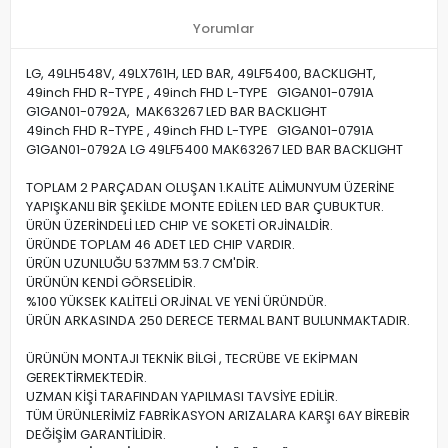
Yorumlar
LG, 49LH548V, 49LX761H, LED BAR, 49LF5400, BACKLIGHT,
49inch FHD R-TYPE , 49inch FHD L-TYPE G1GAN01-0791A
G1GAN01-0792A, MAK63267 LED BAR BACKLIGHT
49inch FHD R-TYPE , 49inch FHD L-TYPE G1GAN01-0791A
G1GAN01-0792A LG 49LF5400 MAK63267 LED BAR BACKLIGHT
TOPLAM 2 PARÇADAN OLUŞAN 1.KALİTE ALİMUNYUM ÜZERİNE
YAPIŞKANLI BİR ŞEKİLDE MONTE EDİLEN LED BAR ÇUBUKTUR.
ÜRÜN ÜZERİNDELİ LED CHIP VE SOKETİ ORJİNALDİR.
ÜRÜNDE TOPLAM 46 ADET LED CHIP VARDIR.
ÜRÜN UZUNLUĞU 537MM 53.7 CM'DİR.
ÜRÜNÜN KENDİ GÖRSELİDİR.
%100 YÜKSEK KALİTELİ ORJİNAL VE YENİ ÜRÜNDÜR.
ÜRÜN ARKASINDA 250 DERECE TERMAL BANT BULUNMAKTADIR.
ÜRÜNÜN MONTAJI TEKNİK BİLGİ , TECRÜBE VE EKİPMAN
GEREKTİRMEKTEDİR.
UZMAN KİŞİ TARAFINDAN YAPILMASI TAVSİYE EDİLİR.
TÜM ÜRÜNLERİMİZ FABRİKASYON ARIZALARA KARŞI 6AY BİREBİR
DEĞİŞİM GARANTİLİDİR.