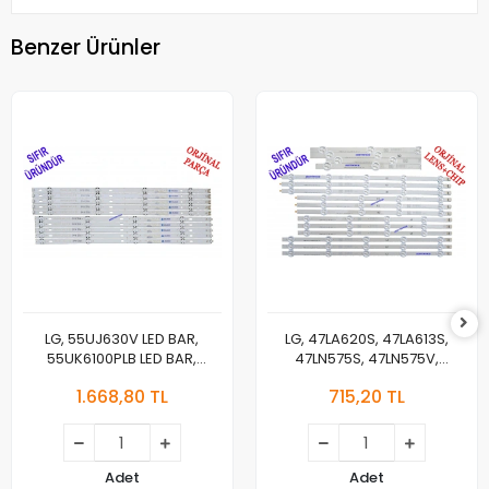
Benzer Ürünler
LG, 55UJ630V LED BAR,
LG, 47LA620S, 47LA613S,
55UK6100PLB LED BAR,
47LN575S, 47LN575V,
55UJ63_UHD_A,
47LA620V, LED BAR
1.668,80 TL
715,20 TL
55LJ55_FHD_A,
BACKLIGHT, 6916L-1259A,
55UJ63_UHD_B,
6916L-1260A,6916L-
55LJ55_FHD_B, LED BAR
1261A,6916L-1262A,
LC470DUE-SFU1
Adet
Adet