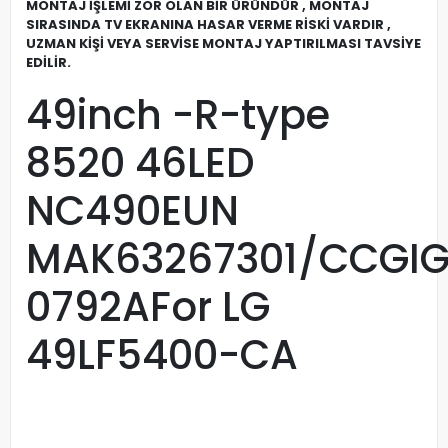
MONTAJ İŞLEMİ ZOR OLAN BİR ÜRÜNDÜR , MONTAJ
SIRASINDA TV EKRANINA HASAR VERME RİSKİ VARDIR ,
UZMAN KİŞİ VEYA SERVİSE MONTAJ YAPTIRILMASI TAVSİYE
EDİLİR.
49inch -R-type
8520 46LED
NC490EUN
MAK63267301/CCGIG
0792AFor LG
49LF5400-CA