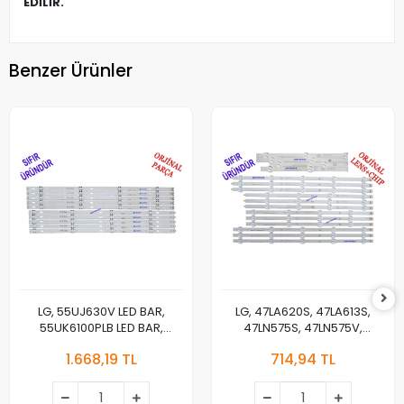
EDİLİR.
Benzer Ürünler
LG, 55UJ630V LED BAR,
LG, 47LA620S, 47LA613S,
55UK6100PLB LED BAR,
47LN575S, 47LN575V,
55UJ63_UHD_A,
47LA620V, LED BAR
1.668,19 TL
714,94 TL
55LJ55_FHD_A,
BACKLIGHT, 6916L-1259A,
55UJ63_UHD_B,
6916L-1260A,6916L-
55LJ55_FHD_B, LED BAR
1261A,6916L-1262A,