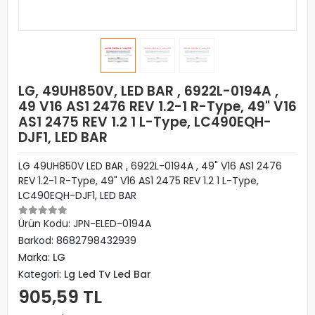
LG, 49UH850V, LED BAR , 6922L-0194A ,
49 V16 AS1 2476 REV 1.2-1 R-Type, 49" V16
AS1 2475 REV 1.2 1 L-Type, LC490EQH-
DJF1, LED BAR
LG 49UH850V LED BAR , 6922L-0194A , 49" V16 AS1 2476
REV 1.2-1 R-Type, 49" V16 AS1 2475 REV 1.2 1 L-Type,
LC490EQH-DJF1, LED BAR
Ürün Kodu:
JPN-ELED-0194A
Barkod:
8682798432939
Marka:
LG
Kategori:
Lg Led Tv Led Bar
905,59 TL