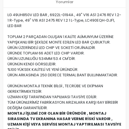
Yorumlar
LG 49UH850V LED BAR , 6922L-0194A , 49" V16 AS1 2476 REV 1.2-
1 R-Type, 49" V16 AS1 2475 REV 1.2 1 L-Type, LC490EQH-DJF1,
LED BAR
TOPLAM 2 PARÇADAN OLUŞAN 1.KALİTE ALİMUNYUM ÜZERİNE
YAPIŞKANLI BİR ŞEKİLDE MONTE EDİLEN LED BAR ÇUBUKTUR.
ÜRÜN ÜZERİNDELİ LED CHIP VE SOKETİ ORJİNALDİR.
ÜRÜNDE TOPLAM 66 ADET LED CHIP VARDIR.
ÜRÜN UZUNLUĞU 534MM 53.4 CM'DİR.
ÜRÜNÜN KENDİ GÖRSELİDİR.
%100 YÜKSEK KALİTELİ VE YENİ ÜRÜNDÜR.
ÜRÜN ARKASINDA 250 DERECE TERMAL BANT BULUNMAKTADIR.
ÜRÜNÜN MONTAJI TEKNİK BİLGİ , TECRÜBE VE EKİPMAN
GEREKTİRMEKTEDİR.
UZMAN KİŞİ TARAFINDAN YAPILMASI TAVSİYE EDİLİR.
TÜM ÜRÜNLERİMİZ FABRİKASYON ARIZALARA KARŞI 6AY BİREBİR
DEĞİŞİM GARANTİLİDİR.
MONTAJ İŞLEMİ ZOR OLAN BİR ÜRÜNDÜR , MONTAJ
SIRASINDA TV EKRANINA HASAR VERME RİSKİ VARDIR ,
UZMAN KİŞİ VEYA SERVİSE MONTAJ YAPTIRILMASI TAVSİYE