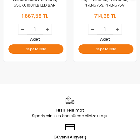
55UK6100PLB LED BAR,
47LN575S, 47LN575V,
55UJ63_UHD_A,
47LA620V, LED BAR
1.667,58 TL
714,68 TL
55LJ55_FHD_A,
BACKLIGHT, 6916L-1259A,
55UJ63_UHD_B,
6916L-1260A,6916L-
55LJ55_FHD_B, LED BAR
1261A,6916L-1262A,
LC470DUE-SFU1
Adet
Adet
Sepete Ekle
Sepete Ekle
Hızlı Teslimat
Siparişleriniz en kısa sürede elinize ulaşır.
Güvenli Alışveriş