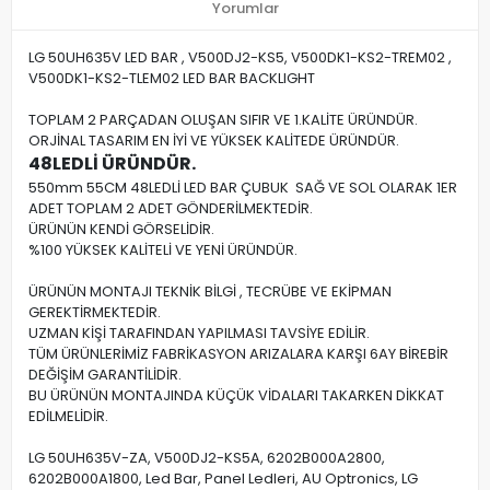
Yorumlar
LG 50UH635V LED BAR , V500DJ2-KS5, V500DK1-KS2-TREM02 ,
V500DK1-KS2-TLEM02 LED BAR BACKLIGHT
TOPLAM 2 PARÇADAN OLUŞAN SIFIR VE 1.KALİTE ÜRÜNDÜR.
ORJİNAL TASARIM EN İYİ VE YÜKSEK KALİTEDE ÜRÜNDÜR.
48LEDLİ ÜRÜNDÜR.
550mm 55CM 48LEDLİ LED BAR ÇUBUK SAĞ VE SOL OLARAK 1ER
ADET TOPLAM 2 ADET GÖNDERİLMEKTEDİR.
ÜRÜNÜN KENDİ GÖRSELİDİR.
%100 YÜKSEK KALİTELİ VE YENİ ÜRÜNDÜR.
ÜRÜNÜN MONTAJI TEKNİK BİLGİ , TECRÜBE VE EKİPMAN
GEREKTİRMEKTEDİR.
UZMAN KİŞİ TARAFINDAN YAPILMASI TAVSİYE EDİLİR.
TÜM ÜRÜNLERİMİZ FABRİKASYON ARIZALARA KARŞI 6AY BİREBİR
DEĞİŞİM GARANTİLİDİR.
BU ÜRÜNÜN MONTAJINDA KÜÇÜK VİDALARI TAKARKEN DİKKAT
EDİLMELİDİR.
LG 50UH635V-ZA, V500DJ2-KS5A, 6202B000A2800,
6202B000A1800, Led Bar, Panel Ledleri, AU Optronics, LG