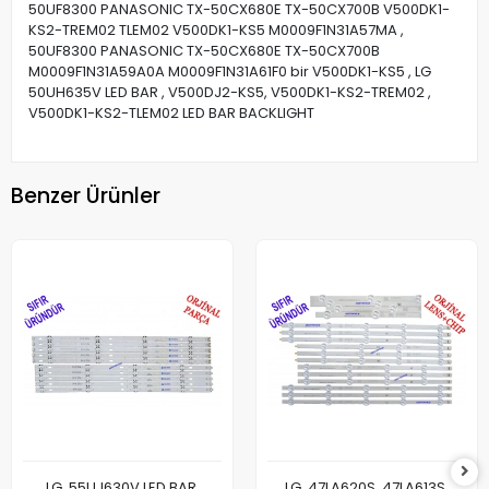
50UF8300 PANASONIC TX-50CX680E TX-50CX700B V500DK1-
KS2-TREM02 TLEM02 V500DK1-KS5 M0009F1N31A57MA ,
50UF8300 PANASONIC TX-50CX680E TX-50CX700B
M0009F1N31A59A0A M0009F1N31A61F0 bir V500DK1-KS5 , LG
50UH635V LED BAR , V500DJ2-KS5, V500DK1-KS2-TREM02 ,
V500DK1-KS2-TLEM02 LED BAR BACKLIGHT
Benzer Ürünler
LG, 55UJ630V LED BAR,
LG, 47LA620S, 47LA613S,