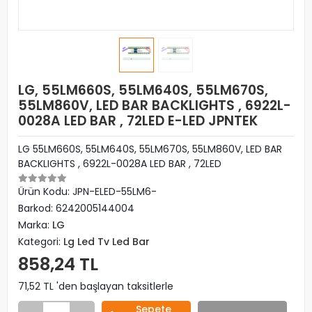
LG, 55LM660S, 55LM640S, 55LM670S,
55LM860V, LED BAR BACKLIGHTS , 6922L-
0028A LED BAR , 72LED E-LED JPNTEK
LG 55LM660S, 55LM640S, 55LM670S, 55LM860V, LED BAR
BACKLIGHTS , 6922L-0028A LED BAR , 72LED
Ürün Kodu:
JPN-ELED-55LM6-
Barkod:
6242005144004
Marka:
LG
Kategori:
Lg Led Tv Led Bar
858,24 TL
71,52 TL 'den başlayan taksitlerle
Sepete