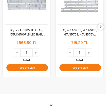
LG, 55UJ630V LED BAR,
LG, 47LA620S, 47LA613S,
55UK6100PLB LED BAR,
47LN575S, 47LN575V,
55UJ63_UHD_A,
47LA620V, LED BAR
1.668,80 TL
715,20 TL
55LJ55_FHD_A,
BACKLIGHT, 6916L-1259A,
55UJ63_UHD_B,
6916L-1260A,6916L-
55LJ55_FHD_B, LED BAR
1261A,6916L-1262A,
LC470DUE-SFU1
Adet
Adet
Sepete Ekle
Sepete Ekle