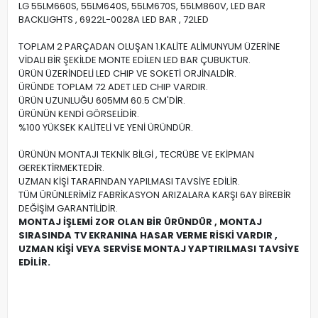
LG 55LM660S, 55LM640S, 55LM670S, 55LM860V, LED BAR
BACKLIGHTS , 6922L-0028A LED BAR , 72LED
TOPLAM 2 PARÇADAN OLUŞAN 1.KALİTE ALİMUNYUM ÜZERİNE
VİDALI BİR ŞEKİLDE MONTE EDİLEN LED BAR ÇUBUKTUR.
ÜRÜN ÜZERİNDELİ LED CHIP VE SOKETİ ORJİNALDİR.
ÜRÜNDE TOPLAM 72 ADET LED CHIP VARDIR.
ÜRÜN UZUNLUĞU 605MM 60.5 CM'DİR.
ÜRÜNÜN KENDİ GÖRSELİDİR.
%100 YÜKSEK KALİTELİ VE YENİ ÜRÜNDÜR.
ÜRÜNÜN MONTAJI TEKNİK BİLGİ , TECRÜBE VE EKİPMAN
GEREKTİRMEKTEDİR.
UZMAN KİŞİ TARAFINDAN YAPILMASI TAVSİYE EDİLİR.
TÜM ÜRÜNLERİMİZ FABRİKASYON ARIZALARA KARŞI 6AY BİREBİR
DEĞİŞİM GARANTİLİDİR.
MONTAJ İŞLEMİ ZOR OLAN BİR ÜRÜNDÜR , MONTAJ
SIRASINDA TV EKRANINA HASAR VERME RİSKİ VARDIR ,
UZMAN KİŞİ VEYA SERVİSE MONTAJ YAPTIRILMASI TAVSİYE
EDİLİR.