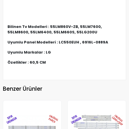
Bilinen
Tv
Modelleri :
55LM860V-ZB, 55LM7600,
55LM8600, 55LM6400, 55LM660S, 55LG200U
Uyumlu Panel Modelleri : LC550EUH , 6916L-0889A
Uyumlu Markalar
: LG
Özellikler : 60,5 CM
Benzer Ürünler