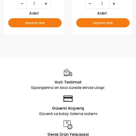
55LJ55_FHD_B, LED BAR
1261A,6916L-1262A,
LC470DUE-SFU1
Adet
Adet
Sepete Ekle
Sepete Ekle
Hızlı Teslimat
Siparişleriniz en kısa sürede elinize ulaşır.
Güvenli Alışveriş
Güvenli ve kolay ödeme sistemi
Geniş Ürün Yelpazesi