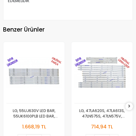
EDİLMELİDİR.
Benzer Ürünler
LG, 55UJ630V LED BAR,
LG, 47LA620S, 47LA613S,
55UK6100PLB LED BAR,
47LN575S, 47LN575V,
55UJ63_UHD_A,
47LA620V, LED BAR
1.668,19 TL
714,94 TL
55LJ55_FHD_A,
BACKLIGHT, 6916L-1259A,
55UJ63_UHD_B,
6916L-1260A,6916L-