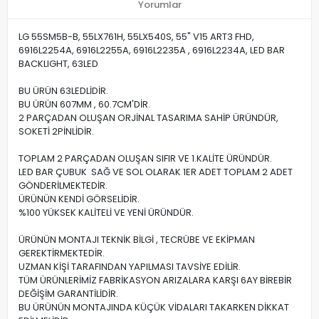
Yorumlar
LG 55SM5B-B, 55LX761H, 55LX540S, 55" V15 ART3 FHD,
6916L2254A, 6916L2255A, 6916L2235A , 6916L2234A, LED BAR
BACKLIGHT, 63LED
BU ÜRÜN 63LEDLİDİR.
BU ÜRÜN 607MM , 60.7CM'DİR.
2 PARÇADAN OLUŞAN ORJİNAL TASARIMA SAHİP ÜRÜNDÜR,
SOKETİ 2PİNLİDİR.
TOPLAM 2 PARÇADAN OLUŞAN SIFIR VE 1.KALİTE ÜRÜNDÜR.
LED BAR ÇUBUK SAĞ VE SOL OLARAK 1ER ADET TOPLAM 2 ADET
GÖNDERİLMEKTEDİR.
ÜRÜNÜN KENDİ GÖRSELİDİR.
%100 YÜKSEK KALİTELİ VE YENİ ÜRÜNDÜR.
ÜRÜNÜN MONTAJI TEKNİK BİLGİ , TECRÜBE VE EKİPMAN
GEREKTİRMEKTEDİR.
UZMAN KİŞİ TARAFINDAN YAPILMASI TAVSİYE EDİLİR.
TÜM ÜRÜNLERİMİZ FABRİKASYON ARIZALARA KARŞI 6AY BİREBİR
DEĞİŞİM GARANTİLİDİR.
BU ÜRÜNÜN MONTAJINDA KÜÇÜK VİDALARI TAKARKEN DİKKAT