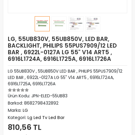
LG, 55UB830V, 55UB850V, LED BAR,
BACKLIGHT, PHILIPS 55PUS7909/12 LED
BAR , 6922L-0127A LG 55" V14 ART5 ,
6916L1724A, 6916L1725A, 6916L1726A
LG 55UB830V , 55UB850V LED BAR , PHILIPS 55PUS7909/12
LED BAR , 6922L-0127A LG 55" V14 ART5 , 6916L1724A,
6916L1725A, 6916L1726A
Ürün Kodu:
JPN-ELED-55UB83
Barkod:
8682798432892
Marka:
LG
Kategori:
Lg Led Tv Led Bar
810,56 TL