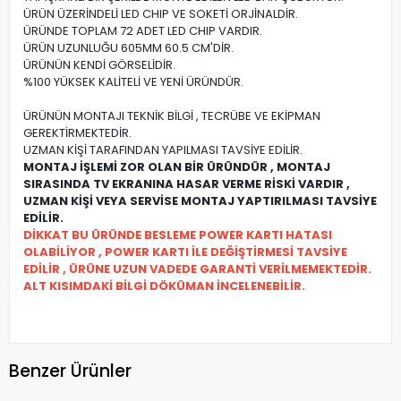
ÜRÜN ÜZERİNDELİ LED CHIP VE SOKETİ ORJİNALDİR.
ÜRÜNDE TOPLAM 72 ADET LED CHIP VARDIR.
ÜRÜN UZUNLUĞU 605MM 60.5 CM'DİR.
ÜRÜNÜN KENDİ GÖRSELİDİR.
%100 YÜKSEK KALİTELİ VE YENİ ÜRÜNDÜR.
ÜRÜNÜN MONTAJI TEKNİK BİLGİ , TECRÜBE VE EKİPMAN
GEREKTİRMEKTEDİR.
UZMAN KİŞİ TARAFINDAN YAPILMASI TAVSİYE EDİLİR.
MONTAJ İŞLEMİ ZOR OLAN BİR ÜRÜNDÜR , MONTAJ
SIRASINDA TV EKRANINA HASAR VERME RİSKİ VARDIR ,
UZMAN KİŞİ VEYA SERVİSE MONTAJ YAPTIRILMASI TAVSİYE
EDİLİR.
DİKKAT BU ÜRÜNDE BESLEME POWER KARTI HATASI
OLABİLİYOR , POWER KARTI İLE DEĞİŞTİRMESİ TAVSİYE
EDİLİR , ÜRÜNE UZUN VADEDE GARANTİ VERİLMEMEKTEDİR.
ALT KISIMDAKİ BİLGİ DÖKÜMAN İNCELENEBİLİR.
Benzer Ürünler