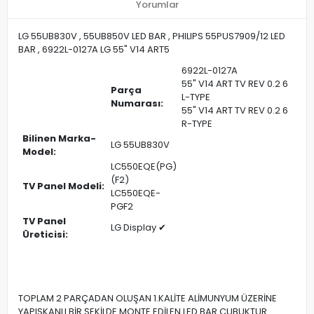
Yorumlar
LG 55UB830V , 55UB850V LED BAR , PHILIPS 55PUS7909/12 LED
BAR , 6922L-0127A LG 55" V14 ART5
6922L-0127A
55" V14 ART TV REV 0.2 6
Parça
L-TYPE
Numarası:
55" V14 ART TV REV 0.2 6
R-TYPE
Bilinen Marka-
LG 55UB830V
Model:
LC550EQE(PG)
(F2)
TV Panel Modeli:
LC550EQE-
PGF2
TV Panel
LG Display ✔
Üreticisi:
TOPLAM 2 PARÇADAN OLUŞAN 1.KALİTE ALİMUNYUM ÜZERİNE
YAPIŞKANLI BİR ŞEKİLDE MONTE EDİLEN LED BAR ÇUBUKTUR.