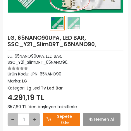
LG, 65NANO90UPA, LED BAR,
SSC_Y21_SlimDRT_65NANO90,
LG, 65NANO90UPA, LED BAR,
SSC_Y21_SlimDRT_65NANO90,
Ürün Kodu:
JPN-65NANO90
Marka:
LG
Kategori:
Lg Led Tv Led Bar
4.291,19 TL
357,60 TL 'den başlayan taksitlerle
Sepete
Hemen Al
Ekle