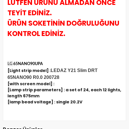
LÜTFEN ÜRÜNÜ ALMADAN ÖNCE
TEYİT EDİNİZ.
ÜRÜN SOKETİNİN DOĞRULUĞUNU
KONTROL EDİNİZ.
LG
65NANO90UPA
[Light strip model] :
LEDAZ Y21 Slim DRT
65NANO90 R0.0 200728
[with screen model] :
[Lamp strip parameters] : a set of 24, each 12 lights,
length 675
mm
[lamp bead voltage] : single 20.2V