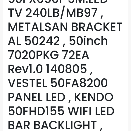
TV 240LB/MB97 ,
METALSAN BRACKET
AL 50242 , 50inch
7020PKG 72EA
Rev1.0 140805 ,
VESTEL 50FA8200
PANEL LED , KENDO
50FHD155 WIFI LED
BAR BACKLIGHT ,