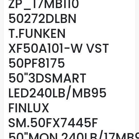
ZP_17MB110
50272DLBN
T.FUNKEN
XF50A101-W VST
50PF8175
50"3DSMART
LED240LB/MB95
FINLUX
SM.50FX7445F
50"MON.240LB/17MB