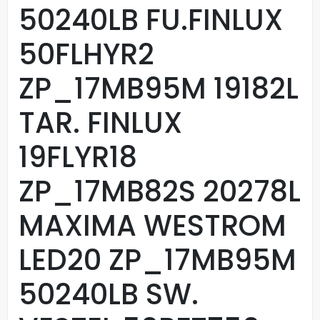
50240LB FU.FINLUX
50FLHYR2
ZP_17MB95M 19182L
TAR. FINLUX
19FLYR18
ZP_17MB82S 20278L
MAXIMA WESTROM
LED20 ZP_17MB95M
50240LB SW.