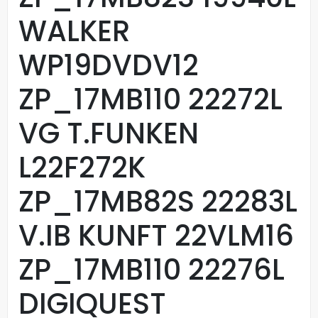
WALKER
WP19DVDV12
ZP_17MB110 22272L
VG T.FUNKEN
L22F272K
ZP_17MB82S 22283L
V.IB KUNFT 22VLM16
ZP_17MB110 22276L
DIGIQUEST