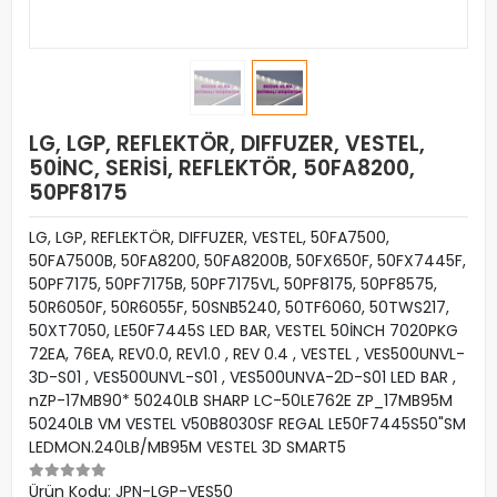
LG, LGP, REFLEKTÖR, DIFFUZER, ​​​​​​​VESTEL,
50İNC, SERİSİ, REFLEKTÖR, 50FA8200,
50PF8175
LG, LGP, REFLEKTÖR, DIFFUZER, ​​​​​​​VESTEL, 50FA7500,
50FA7500B, 50FA8200, 50FA8200B, 50FX650F, 50FX7445F,
50PF7175, 50PF7175B, 50PF7175VL, 50PF8175, 50PF8575,
50R6050F, 50R6055F, 50SNB5240, 50TF6060, 50TWS217,
50XT7050, LE50F7445S LED BAR, VESTEL 50İNCH 7020PKG
72EA, 76EA, REV0.0, REV1.0 , REV 0.4 , VESTEL , VES500UNVL-
3D-S01 , VES500UNVL-S01 , VES500UNVA-2D-S01 LED BAR ,
nZP-17MB90* 50240LB SHARP LC-50LE762E ZP_17MB95M
50240LB VM VESTEL V50B8030SF REGAL LE50F7445S50"SM
LEDMON.240LB/MB95M VESTEL 3D SMART5
Ürün Kodu:
JPN-LGP-VES50