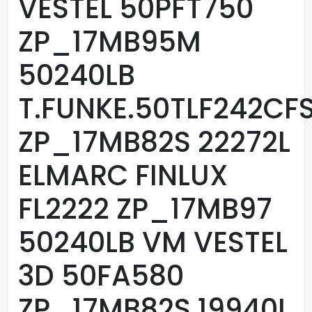
VESTEL 50PFT750
ZP_17MB95M
50240LB
T.FUNKE.50TLF242CF
ZP_17MB82S 22272L
ELMARC FINLUX
FL2222 ZP_17MB97
50240LB VM VESTEL
3D 50FA580
ZP_17MB82S 19940L