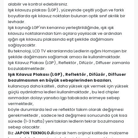
alabilir ve kontrol edebilirsiniz.
Işık kılavuzu plakası (LGP) , yüzeyinde çeşitli yoğun ve farklı
boyutlarda ışık kılavuz noktaları bulunan optik sınıf akrilik bir
levhadır.
Işık kaynağı LGP'nin kenarına yerleştirildiğinde, ışık ışık
kılavuzu noktalarından tüm açılara yayılacak ve ardından
ışığın ışık kılavuzu plakasında eşit şekilde dağılmasını
sağlayacaktır.
Bu teknoloji, LCD TV ekranlarında Ledlerin ışığını Homojen bir
şekilde dağılmasını sağlamak amacı ile kullanılmaktadır.
Işık Kılavuz Plakası (LGP) , Reflektör , Difüzör , Diffuser zamanla
bozulabilmektedir.
Işık Kılavuz Plakası (LGP) , Reflektör , Difüzör , Diffuser
bozulmasının en büyük sebeplerinden bazıları
,
kullanıcıya daha kaliteli , daha yüksek ışık vermek için yüksek
güçlü aydınlatma ledleri kullanılmaktadır , bu led chipler
ısınmadan dolayı yansıtıcı lgp tabakada erimeye sebep
vermektedir,
böyle durumlarda led ve reflektör takım olarak değişmesi
gerekmektedir , sadece led değişmesi sonucunda çok kısa
sürede (1-3 hafta) yeni takılan ledlerin tekrar bozulmasına
sebep olacaktır.
Biz
JAPON TEKNOLOJİ
olarak hem orijinal kalitede malzeme