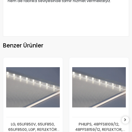
hem de fabrika seviyesinde tamir hizmet vermekteyiz.
Benzer Ürünler
LG, 65UF850V, 65UF850,
PHILIPS, 48PFS8109/12,
65UF8500, LGP, REFLEKTÖR,
48PFS8159/12, REFLEKTOR,