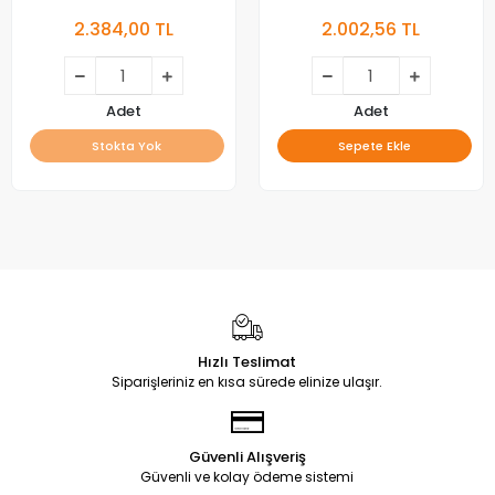
DİFÜZÖR , YANSITICI TABAKA
DİFÜZÖR, LGP, BACKLIGHT
2.384,00 TL
2.002,56 TL
PLEKSİ, IŞIK YANSITICI TABAKA
Adet
Adet
Stokta Yok
Sepete Ekle
Hızlı Teslimat
Siparişleriniz en kısa sürede elinize ulaşır.
Güvenli Alışveriş
Güvenli ve kolay ödeme sistemi