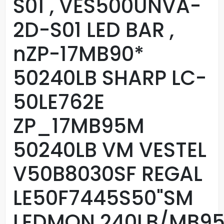
S01 , VES500UNVA-
2D-S01 LED BAR ,
nZP-17MB90*
50240LB SHARP LC-
50LE762E
ZP_17MB95M
50240LB VM VESTEL
V50B8030SF REGAL
LE50F7445S50"SM
LEDMON.240LB/MB9