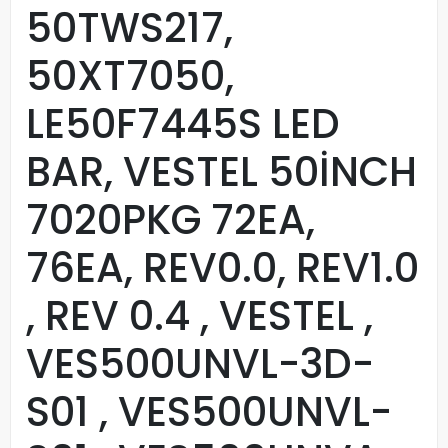
50TWS217,
50XT7050,
LE50F7445S LED
BAR, VESTEL 50İNCH
7020PKG 72EA,
76EA, REV0.0, REV1.0
, REV 0.4 , VESTEL ,
VES500UNVL-3D-
S01 , VES500UNVL-