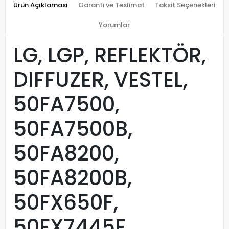
Ürün Açıklaması
Garanti ve Teslimat
Taksit Seçenekleri
Yorumlar
LG, LGP, REFLEKTÖR,
DIFFUZER, VESTEL,
50FA7500,
50FA7500B,
50FA8200,
50FA8200B,
50FX650F,
50FX7445F,