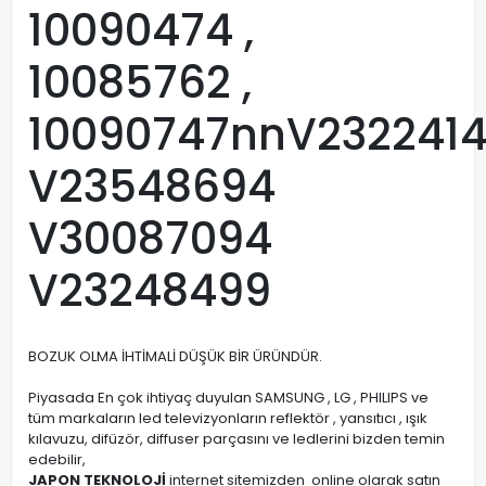
10090474 ,
10085762 ,
10090747nnV232241
V23548694
V30087094
V23248499
BOZUK OLMA İHTİMALİ DÜŞÜK BİR ÜRÜNDÜR.
Piyasada En çok ihtiyaç duyulan SAMSUNG , LG , PHILIPS ve
tüm markaların led televizyonların reflektör , yansıtıcı , ışık
kılavuzu, difüzör, diffuser parçasını ve ledlerini bizden temin
edebilir,
JAPON TEKNOLOJİ
internet sitemizden online olarak satın