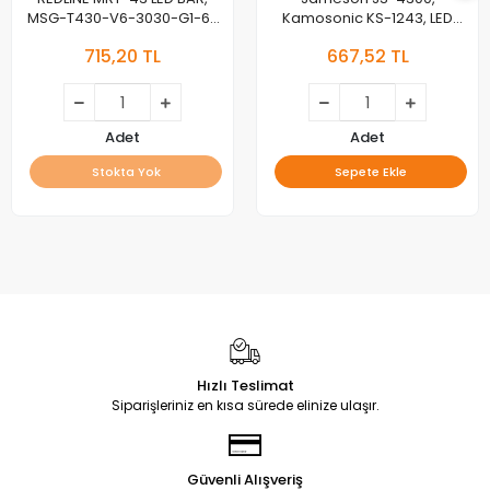
MSG-T430-V6-3030-G1-6-
Kamosonic KS-1243, LED
07, REDLINE M43 LED BAR
BAR, JL.D420A1235-081BS-M,
715,20 TL
667,52 TL
SD43-DNJF-IK41
Adet
Adet
Stokta Yok
Sepete Ekle
Hızlı Teslimat
Siparişleriniz en kısa sürede elinize ulaşır.
Güvenli Alışveriş