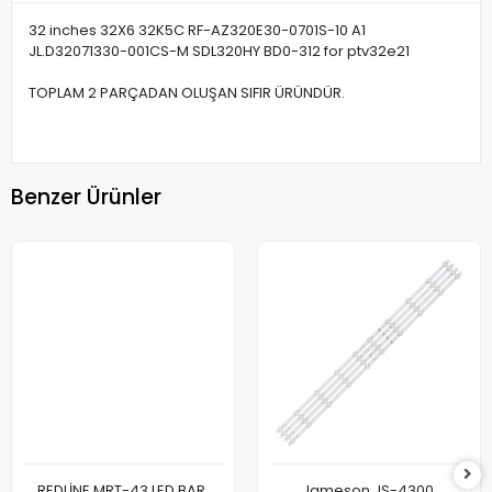
32 inches 32X6 32K5C RF-AZ320E30-0701S-10 A1
JL.D32071330-001CS-M SDL320HY BD0-312 for ptv32e21
TOPLAM 2 PARÇADAN OLUŞAN SIFIR ÜRÜNDÜR.
Benzer Ürünler
REDLİNE MRT-43 LED BAR,
Jameson JS-4300,