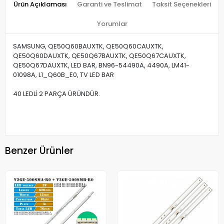
Ürün Açıklaması
Garanti ve Teslimat
Taksit Seçenekleri
Yorumlar
SAMSUNG, QE50Q60BAUXTK, QE50Q60CAUXTK,
QE50Q60DAUXTK, QE50Q67BAUXTK, QE50Q67CAUXTK,
QE50Q67DAUXTK, LED BAR, BN96-54490A, 4490A, LM41-
01098A, L1_Q60B_E0, TV LED BAR
40 LEDLİ 2 PARÇA ÜRÜNDÜR.
Benzer Ürünler