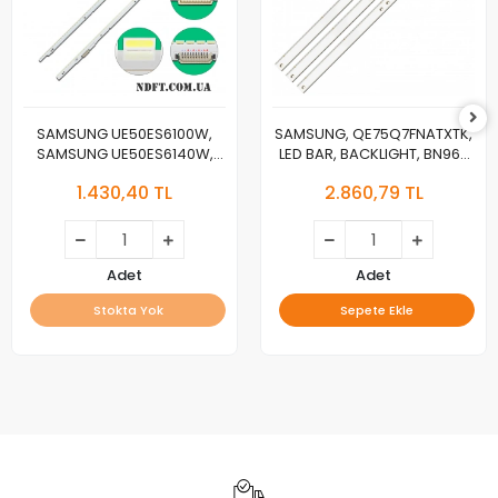
SAMSUNG UE50ES6100W,
SAMSUNG, QE75Q7FNATXTK,
SAMSUNG UE50ES6140W,
LED BAR, BACKLIGHT, BN96-
LED BAR, 50NNB 3D-
46024A, CY-QN075FLAV3H,
1.430,40 TL
2.860,79 TL
7032LED-MCPCB-L V2GE-
V8Q7-750SM0-R1
500SMA-R0, 50NNB 3D-
7032LED-MCPCB-R V2GE-
500SMB-R0
Adet
Adet
Stokta Yok
Sepete Ekle