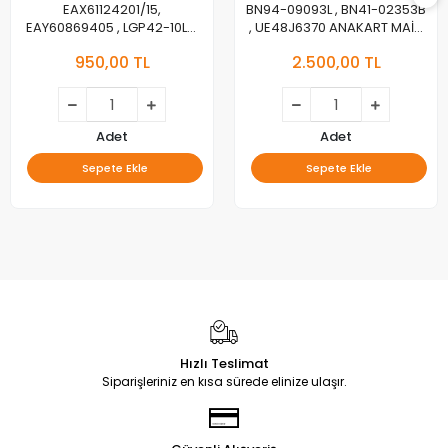
EAX61124201/15,
BN94-09093L , BN41-02353B
EAY60869405 , LGP42-10LS,
, UE48J6370 ANAKART MAİN
3PAGC10011A-R, LG
BOARD
950,00 TL
2.500,00 TL
42LD450C, POWER BOARD,
BESLEME
Adet
Adet
Sepete Ekle
Sepete Ekle
Hızlı Teslimat
Siparişleriniz en kısa sürede elinize ulaşır.