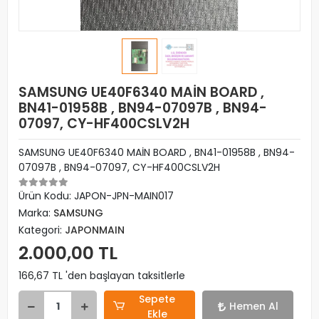
SAMSUNG UE40F6340 MAİN BOARD ,
BN41-01958B , BN94-07097B , BN94-
07097, CY-HF400CSLV2H
SAMSUNG UE40F6340 MAİN BOARD , BN41-01958B , BN94-
07097B , BN94-07097, CY-HF400CSLV2H
Ürün Kodu:
JAPON-JPN-MAIN017
Marka:
SAMSUNG
Kategori:
JAPONMAIN
2.000,00 TL
166,67 TL 'den başlayan taksitlerle
Sepete
Hemen Al
Ekle