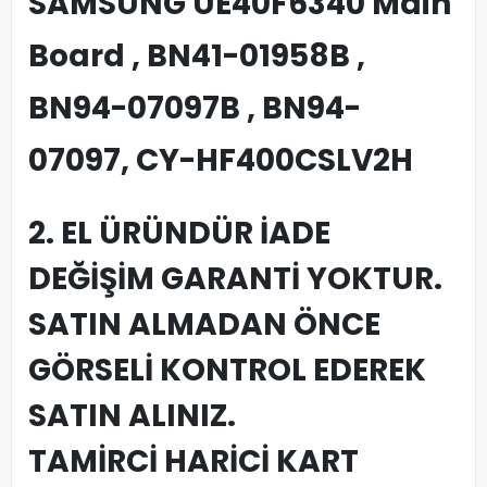
SAMSUNG UE40F6340 Main
Board , BN41-01958B ,
BN94-07097B , BN94-
07097, CY-HF400CSLV2H
2. EL ÜRÜNDÜR İADE
DEĞİŞİM GARANTİ YOKTUR.
SATIN ALMADAN ÖNCE
GÖRSELİ KONTROL EDEREK
SATIN ALINIZ.
TAMİRCİ HARİCİ KART