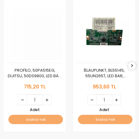
PROFİLO, 50PA515EG,
ВLAUPUNKT, BL55145,
DIJITSU, 50DS9800, LED BAR,
55UN265T, LED BAR,
SKYTECH, BACKLIGHT, 3VOLT
BACKLIGHT, JL.D55091330-
715,20 TL
953,60 TL
032AS-M_V04,
HK550WLEDM-EH99H
Adet
Adet
Stokta Yok
Stokta Yok