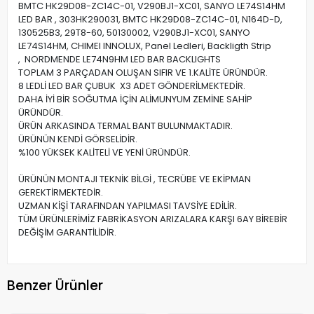
BMTC HK29D08-ZC14C-01, V290BJ1-XC01, SANYO LE74S14HM
LED BAR , 303HK290031, BMTC HK29D08-ZC14C-01, N164D-D,
130525B3, 29T8-60, 50130002, V290BJ1-XC01, SANYO
LE74S14HM, CHIMEI INNOLUX, Panel Ledleri, Backligth Strip
, NORDMENDE LE74N9HM LED BAR BACKLIGHTS
TOPLAM 3 PARÇADAN OLUŞAN SIFIR VE 1.KALİTE ÜRÜNDÜR.
8 LEDLİ LED BAR ÇUBUK X3 ADET GÖNDERİLMEKTEDİR.
DAHA İYİ BİR SOĞUTMA İÇİN ALİMUNYUM ZEMİNE SAHİP
ÜRÜNDÜR.
ÜRÜN ARKASINDA TERMAL BANT BULUNMAKTADIR.
ÜRÜNÜN KENDİ GÖRSELİDİR.
%100 YÜKSEK KALİTELİ VE YENİ ÜRÜNDÜR.
ÜRÜNÜN MONTAJI TEKNİK BİLGİ , TECRÜBE VE EKİPMAN
GEREKTİRMEKTEDİR.
UZMAN KİŞİ TARAFINDAN YAPILMASI TAVSİYE EDİLİR.
TÜM ÜRÜNLERİMİZ FABRİKASYON ARIZALARA KARŞI 6AY BİREBİR
DEĞİŞİM GARANTİLİDİR.
Benzer Ürünler