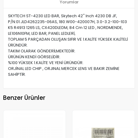
Yorumlar
SKYTECH ST-4230 LED BAR, Skytech 42'' Inch 4230 DB JF,
P/N:01.JLD4262235-06AS, 180.W00-420007H, 3.0-3.2-100-103
K5 R4913 1265 LS, CX420DLEDM, 84 Cm 12 LED , NORDMENDE,
LE106N10FM, LED BAR, PANEL LEDLERİ,
TOPLAM 5 PARÇADAN OLUŞAN SIFIR VE 1.KALİTE YÜKSEK KALİTELİ
ÜRÜNDÜR.
TAKIM OLARAK GÖNDERİLMEKTEDİR.
ÜRÜNÜN KENDİ GÖRSELİDİR.
%100 YÜKSEK 1.KALİTE VE YENİ ÜRÜNDÜR.
ORJİNAL LED CHIP , ORJINAL MERCEK LENS VE BAKIR ZEMİNE
SAHİPTİR.
Benzer Ürünler