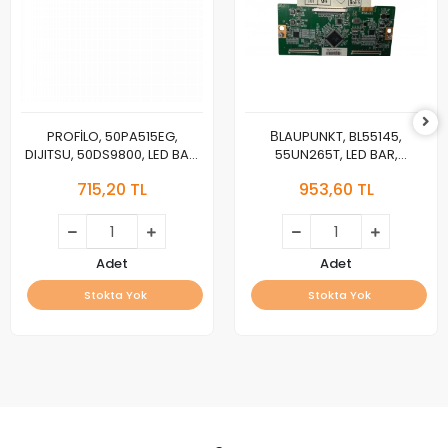
PROFİLO, 50PA515EG,
ВLAUPUNKT, BL55145,
DIJITSU, 50DS9800, LED BAR,
55UN265T, LED BAR,
SKYTECH, BACKLIGHT, 3VOLT
BACKLIGHT, JL.D55091330-
715,20 TL
953,60 TL
032AS-M_V04,
HK550WLEDM-EH99H
Adet
Adet
Stokta Yok
Stokta Yok