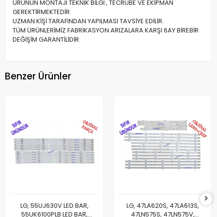
ÜRÜNÜN MONTAJI TEKNİK BİLGİ , TECRÜBE VE EKİPMAN
GEREKTİRMEKTEDİR.
UZMAN KİŞİ TARAFINDAN YAPILMASI TAVSİYE EDİLİR.
TÜM ÜRÜNLERİMİZ FABRİKASYON ARIZALARA KARŞI 6AY BİREBİR
DEĞİŞİM GARANTİLİDİR.
Benzer Ürünler
LG, 55UJ630V LED BAR,
LG, 47LA620S, 47LA613S,
55UK6100PLB LED BAR,
47LN575S, 47LN575V,