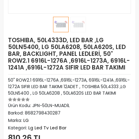
TOSHIBA, 50L4333D, LED BAR ,LG
50LN5400, LG 50LA6208, 50LA620S, LED
BAR, BACKLIGHT, PANEL LEDLERİ, 50"
ROW2.1 6916L-1276A ,6916L-1273A, 6916L-
1241A ,6916L-1272A SIFIR LED BAR TAKIMI
50" ROW2.1 6916L-1276A ,6916L-1273A, 6916L-1241A ,6916L-
1272A SIFIR LED BAR TAKIMI 12ADET , TOSHIBA 50L4333 ,LG
50LN5400 , LG 50LA6208 , 50LA620S LED BAR TAKIMI
Ürün Kodu:
JPN-50LN-MUADİL
Barkod:
8682798430287
Marka:
LG
Kategori:
Lg Led Tv Led Bar
810,26 TL