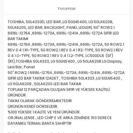
Yorumlar
TOSHIBA, 50L4333D, LED BAR ,LG 50LN5400, LG 50LA6208,
50LA620S, LED BAR, BACKLIGHT, PANEL LEDLERİ, 50" ROW2.1
6916L-1276A ,6916L-1273A, 6916L-1241A ,6916L-1272A SIFIR LED
BAR TAKIMI
6916L-1276A ,6916L-1273A, 6916L-1241A ,6916L-1272A, 50 ROW2.1
REV 0.4 1 R1-TYPE, 50 ROW2.1 REV 0.4 1 R2-TYPE, 50 ROW2.1 REV
0.4 1 L1-TYPE, 50 ROW2.1 REV 0.4 1 L2-TYPE, LC500DUE (SF)
(R1),TOSHİBA 50L4333, LG 50LN5400 , LG 50LA6208 LG Display,
Led Bar, Panel
50" ROW2.1 6916L-1276A ,6916L-1273A, 6916L-1241A ,6916L-1272A
SIFIR LED BAR TAKIMI 12ADET , TOSHIBA 50L4333 ,LG 50LN5400 ,
LG 50LA6208 , 50LA620S LED BAR TAKIMI.
TOPLAM 12 PARÇADAN OLUŞAN SIFIR VE YÜKSEK KALİTELİ
ÜRÜNDÜR.
TAKIM OLARAK GÖNDERİLMEKTEDİR.
ÜRÜNÜN KENDİ GÖRSELİDİR.
%100 YÜKSEK 1.KALİTE VE YENİ ÜRÜNDÜR.
ORJİNAL LENSE , LED CHİP E VE ARKA ZEMİNDE 150 DERECE
DAYANIKLI TERMAL BANTA SAHİPTİR