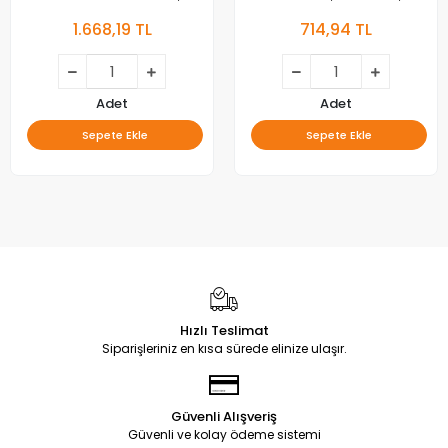
55UJ63_UHD_A,
47LA620V, LED BAR
1.668,19 TL
714,94 TL
55LJ55_FHD_A,
BACKLIGHT, 6916L-1259A,
55UJ63_UHD_B,
6916L-1260A,6916L-
55LJ55_FHD_B, LED BAR
1261A,6916L-1262A,
LC470DUE-SFU1
Adet
Adet
Sepete Ekle
Sepete Ekle
Hızlı Teslimat
Siparişleriniz en kısa sürede elinize ulaşır.
Güvenli Alışveriş
Güvenli ve kolay ödeme sistemi