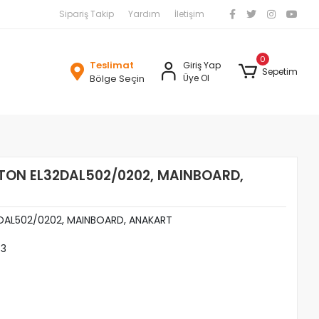
Sipariş Takip
Yardım
İletişim
0
Teslimat
Giriş Yap
Sepetim
Bölge Seçin
Üye Ol
LTON EL32DAL502/0202, MAINBOARD,
2DAL502/0202, MAINBOARD, ANAKART
43