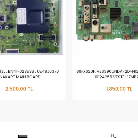
3L , BN41-02353B , UE48J6370
39FX620F, VES390UNDA-2D-N12
NAKART MAİN BOARD
10124255 VESTEL 17MB2
Sepete Ekle
Sepete
2.500,00 TL
1.850,00 TL
Adet
Adet