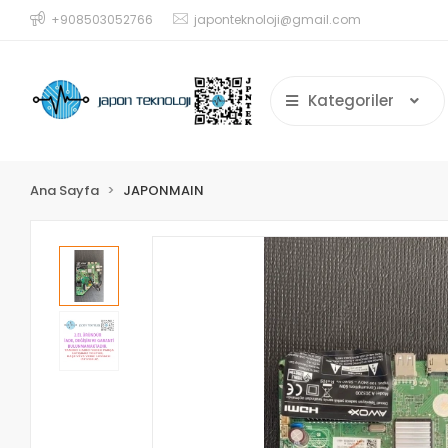
+908503052766
japonteknoloji@gmail.com
Kategoriler
Ana Sayfa
JAPONMAIN