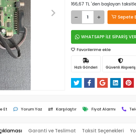
166,67 TL 'den başlayan taksitle
Sepete 
WHATSAPP İLE SİPARİŞ VE
Favorilerime ekle
Hızlı Gönderi
Güvenli Alışveriş
e Et
Yorum Yaz
Karşılaştır
Fiyat Alarmı
Tel
çıklaması
Garanti ve Teslimat
Taksit Seçenekleri
Yo