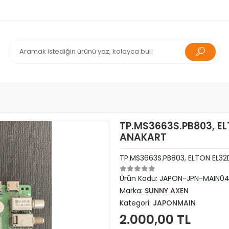
TP.MS3663S.PB803, E
ANAKART
TP.MS3663S.PB803, ELTON EL3
Ürün Kodu:
JAPON-JPN-MAIN0
Marka:
SUNNY AXEN
Kategori:
JAPONMAIN
2.000,00 TL