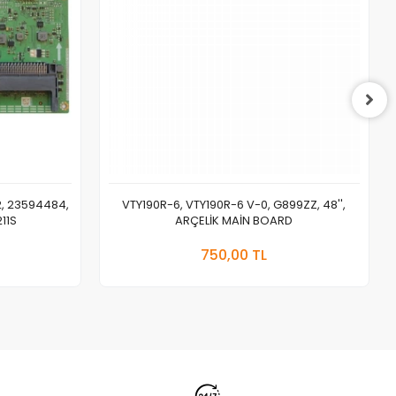
, 23594484,
VTY190R-6, VTY190R-6 V-0, G899ZZ, 48'',
11S
ARÇELİK MAİN BOARD
 Ekle
Sepete Ekle
750,00 TL
Adet