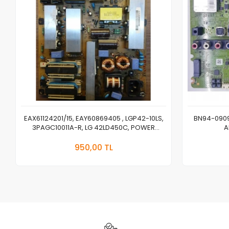
EAX61124201/15, EAY60869405 , LGP42-10LS,
BN94-0909
3PAGC10011A-R, LG 42LD450C, POWER
A
BOARD, BESLEME
Sepete Ekle
950,00 TL
Adet