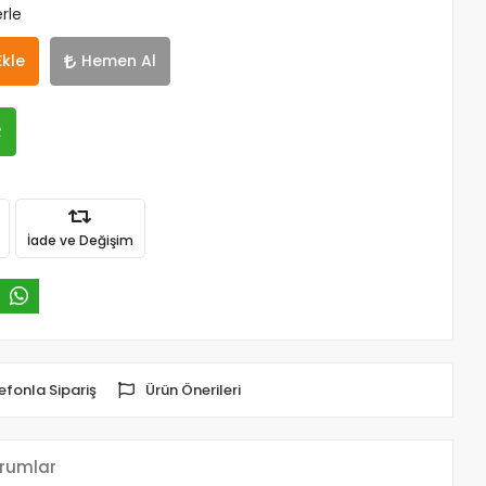
rle
Ekle
Hemen Al
R
İade ve Değişim
efonla Sipariş
Ürün Önerileri
rumlar