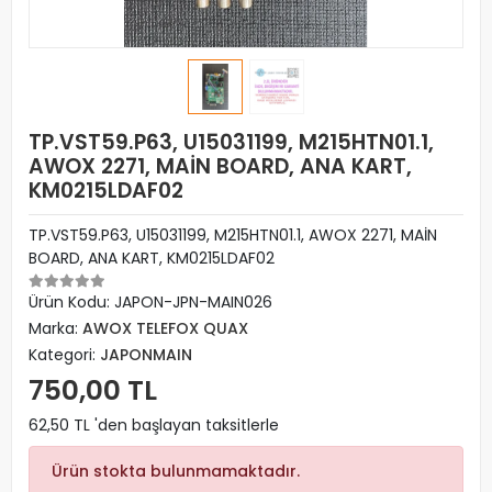
TP.VST59.P63, U15031199, M215HTN01.1,
AWOX 2271, MAİN BOARD, ANA KART,
KM0215LDAF02
TP.VST59.P63, U15031199, M215HTN01.1, AWOX 2271, MAİN
BOARD, ANA KART, KM0215LDAF02
Ürün Kodu:
JAPON-JPN-MAIN026
Marka:
AWOX TELEFOX QUAX
Kategori:
JAPONMAIN
750,00 TL
62,50 TL 'den başlayan taksitlerle
Ürün stokta bulunmamaktadır.