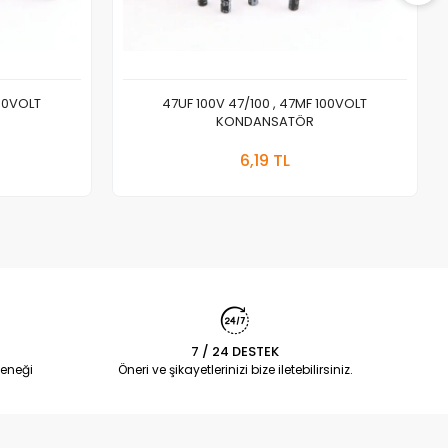
160VOLT
47UF 100V 47/100 , 47MF 100VOLT
KONDANSATÖR
 Ekle
Stokta Yok
6,19 TL
Adet
7 / 24 DESTEK
eneği
Öneri ve şikayetlerinizi bize iletebilirsiniz.