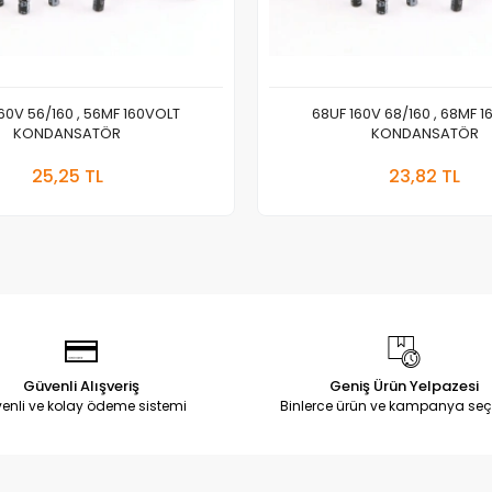
60V 56/160 , 56MF 160VOLT
68UF 160V 68/160 , 68MF 
KONDANSATÖR
KONDANSATÖR
Sepete Ekle
Sepete
25,25 TL
23,82 TL
Adet
Adet
Güvenli Alışveriş
Geniş Ürün Yelpazesi
enli ve kolay ödeme sistemi
Binlerce ürün ve kampanya seç