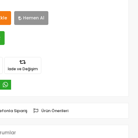
e
Ekle
Hemen Al
R
İade ve Değişim
efonla Sipariş
Ürün Önerileri
rumlar