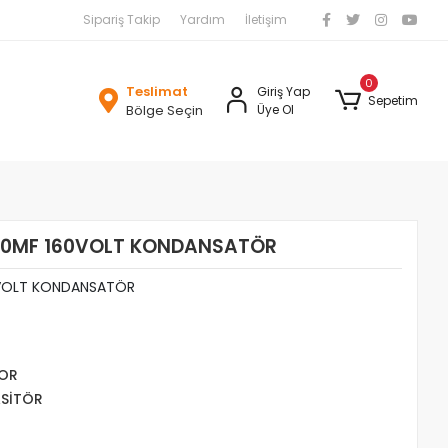
Sipariş Takip
Yardım
İletişim
0
Teslimat
Giriş Yap
Sepetim
Bölge Seçin
Üye Ol
 100MF 160VOLT KONDANSATÖR
60VOLT KONDANSATÖR
TOR
SİTÖR