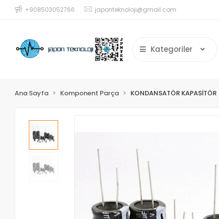
+908503052766
japonteknoloji@gmail.com
Kategoriler
Ana Sayfa
Komponent Parça
KONDANSATÖR KAPASİTÖR