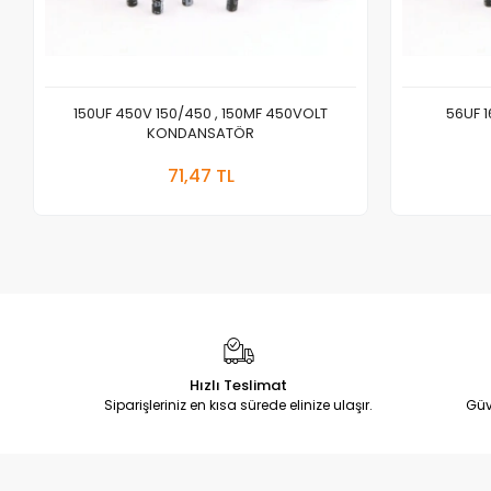
150UF 450V 150/450 , 150MF 450VOLT
56UF 1
KONDANSATÖR
Sepete Ekle
71,47 TL
Adet
Hızlı Teslimat
Siparişleriniz en kısa sürede elinize ulaşır.
Güv