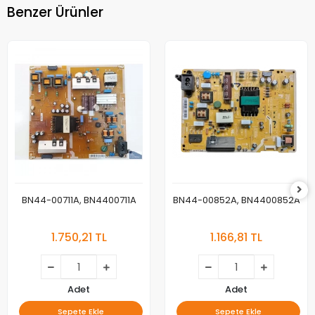
Benzer Ürünler
BN44-00711A, BN4400711A
BN44-00852A, BN4400852A
1.750,21 TL
1.166,81 TL
Adet
Adet
Sepete Ekle
Sepete Ekle