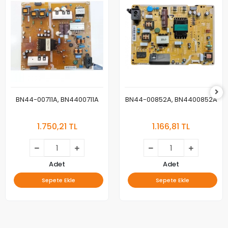
BN44-00711A, BN4400711A
BN44-00852A, BN4400852A
1.750,21 TL
1.166,81 TL
Adet
Adet
Sepete Ekle
Sepete Ekle