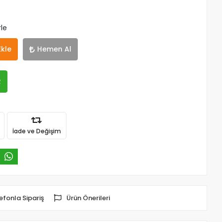
rle
Ekle
Hemen Al
R
İade ve Değişim
efonla Sipariş
Ürün Önerileri