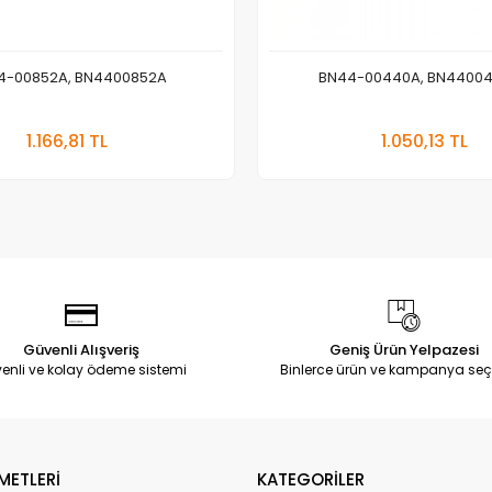
4-00852A, BN4400852A
BN44-00440A, BN4400
Sepete Ekle
Sepete
1.166,81 TL
1.050,13 TL
Adet
Adet
Güvenli Alışveriş
Geniş Ürün Yelpazesi
enli ve kolay ödeme sistemi
Binlerce ürün ve kampanya seç
METLERİ
KATEGORİLER