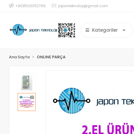
+908503052766
japonteknoloji@gmail.com
Kategoriler
Ana Sayfa
ONLINE PARÇA