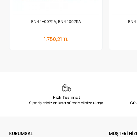
BN44-00711A, BN4400711A
BN4
Sepete Ekle
1.750,21 TL
Adet
Hızlı Teslimat
Siparişleriniz en kısa sürede elinize ulaşır.
Güv
KURUMSAL
MÜŞTERİ HİZ