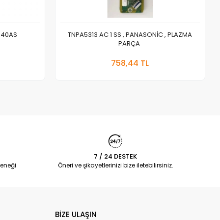
440AS
TNPA5313 AC 1 SS , PANASONİC , PLAZMA
PARÇA
 Ekle
Sepete Ekle
758,44 TL
Adet
7 / 24 DESTEK
eneği
Öneri ve şikayetlerinizi bize iletebilirsiniz.
BİZE ULAŞIN