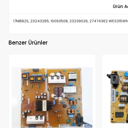
Ürün A
17MB82S, 23243265, 10093508, 23239026, 27474362 WES315W
Benzer Ürünler