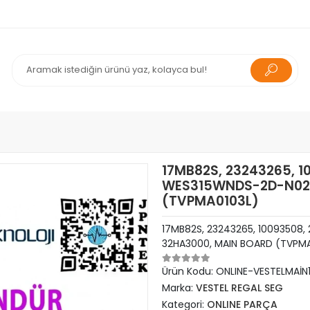
17MB82S, 23243265, 1
WES315WNDS-2D-N02,
(TVPMA0103L)
17MB82S, 23243265, 10093508
32HA3000, MAIN BOARD (TVPMA
Ürün Kodu:
ONLINE-VESTELMAİN
Marka:
VESTEL REGAL SEG
Kategori:
ONLINE PARÇA