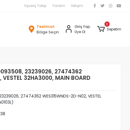
Sipariş Takip
Yardım
İletişim
0
Teslimat
Giriş Yap
Sepetim
Bölge Seçin
Üye Ol
0093508, 23239026, 27474362
 VESTEL 32HA3000, MAIN BOARD
, 23239026, 27474362 WES315WNDS-2D-N02, VESTEL
0103L)
138