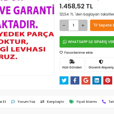
1.458,52 TL
121,54 TL 'den başlayan taksitle
Sepete 
WHATSAPP İLE SİPARİŞ VE
Favorilerime ekle
Hızlı Gönderi
Güvenli Alışveriş
e Et
Yorum Yaz
Karşılaştır
Fiyat Alarmı
Tel