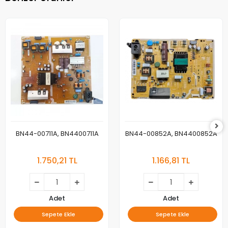
BN44-00711A, BN4400711A
BN44-00852A, BN4400852A
1.750,21 TL
1.166,81 TL
Adet
Adet
Sepete Ekle
Sepete Ekle