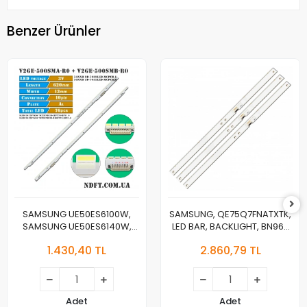
Benzer Ürünler
SAMSUNG UE50ES6100W,
SAMSUNG, QE75Q7FNATXTK,
SAMSUNG UE50ES6140W,
LED BAR, BACKLIGHT, BN96-
LED BAR, 50NNB 3D-
46024A, CY-QN075FLAV3H,
1.430,40 TL
2.860,79 TL
7032LED-MCPCB-L V2GE-
V8Q7-750SM0-R1
500SMA-R0, 50NNB 3D-
7032LED-MCPCB-R V2GE-
500SMB-R0
Adet
Adet