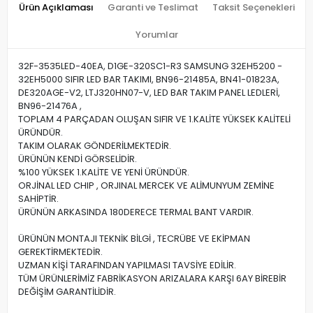
Ürün Açıklaması
Garanti ve Teslimat
Taksit Seçenekleri
Yorumlar
32F-3535LED-40EA, D1GE-320SC1-R3 SAMSUNG 32EH5200 -
32EH5000 SIFIR LED BAR TAKIMI, BN96-21485A, BN41-01823A,
DE320AGE-V2, LTJ320HN07-V, LED BAR TAKIM PANEL LEDLERİ,
BN96-21476A ,
TOPLAM 4 PARÇADAN OLUŞAN SIFIR VE 1.KALİTE YÜKSEK KALİTELİ
ÜRÜNDÜR.
TAKIM OLARAK GÖNDERİLMEKTEDİR.
ÜRÜNÜN KENDİ GÖRSELİDİR.
%100 YÜKSEK 1.KALİTE VE YENİ ÜRÜNDÜR.
ORJİNAL LED CHIP , ORJINAL MERCEK VE ALİMUNYUM ZEMİNE
SAHİPTİR.
ÜRÜNÜN ARKASINDA 180DERECE TERMAL BANT VARDIR.
ÜRÜNÜN MONTAJI TEKNİK BİLGİ , TECRÜBE VE EKİPMAN
GEREKTİRMEKTEDİR.
UZMAN KİŞİ TARAFINDAN YAPILMASI TAVSİYE EDİLİR.
TÜM ÜRÜNLERİMİZ FABRİKASYON ARIZALARA KARŞI 6AY BİREBİR
DEĞİŞİM GARANTİLİDİR.