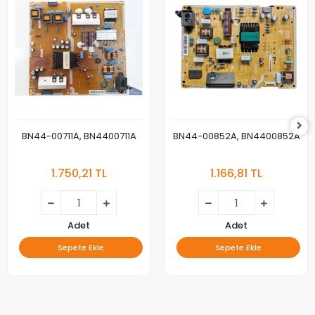
BN44-00711A, BN4400711A
BN44-00852A, BN4400852A
1.750,21 TL
1.166,81 TL
Adet
Adet
Sepete Ekle
Sepete Ekle