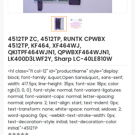
4512TP ZC, 4512TP, RUNTK CPWBX
4512TP, KF464, XF464WJ,
QKITPF464WJN1, QPWBXF464WJN1,
LK400D3LWF2Y, Sharp LC-40LE810W
<h1 class="fl col-12" id="productName" style="display:
block; font-family: &quot;Open Sans&quot;, sans-serif;
width: 417.5px; line-height: 35px; font-size: 18px; color:
rgb(0, 0, 0); font-style: normal; font-variant-ligatures:
normal; font-variant-caps: normal; letter-spacing:
normal; orphans: 2; text-align: start; text-indent: 0px;
text-transform: none; white-space: normal; widows: 2;
word-spacing: 0px; -webkit-text-stroke-width: 0px;
text-decoration-style: initial; text-decoration-color:
initial;">4512TP