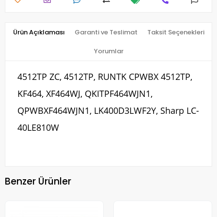
Ürün Açıklaması
Garanti ve Teslimat
Taksit Seçenekleri
Yorumlar
4512TP ZC, 4512TP, RUNTK CPWBX 4512TP,
KF464, XF464WJ, QKITPF464WJN1,
QPWBXF464WJN1, LK400D3LWF2Y, Sharp LC-
40LE810W
Benzer Ürünler