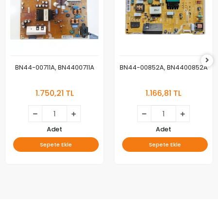
BN44-00711A, BN4400711A
BN44-00852A, BN4400852A
1.750,21 TL
1.166,81 TL
Adet
Adet
Sepete Ekle
Sepete Ekle