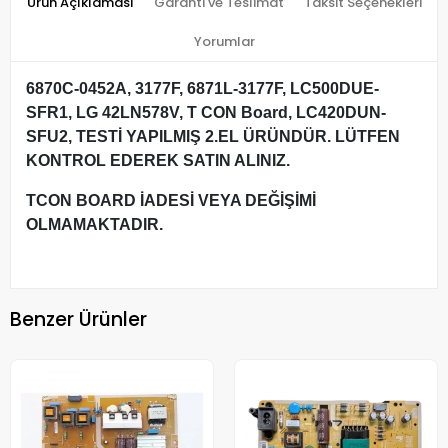
Ürün Açıklaması
Garanti ve Teslimat
Taksit Seçenekleri
Yorumlar
6870C-0452A, 3177F, 6871L-3177F, LC500DUE-
SFR1, LG 42LN578V, T CON Board, LC420DUN-
SFU2, TESTİ YAPILMIŞ 2.EL ÜRÜNDÜR. LÜTFEN
KONTROL EDEREK SATIN ALINIZ.
TCON BOARD İADESİ VEYA DEĞİŞİMİ
OLMAMAKTADIR.
Benzer Ürünler