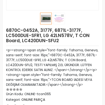
6870C-0452A, 3177F, 6871L-3177F,
LC500DUE-SFR1, LG 42LN578V, T CON
Board, LC420DUN-SFU2
<p><strong><span style="font-family: Tahoma, Geneva,
sans-serif; font-size: 16px;">6870C-0452A, 3177F, 6871L-
3177F, LC500DUE-SFR1, LG 42LN578V, T CON Board,
LC420DUN-SFU2, TESTİ YAPILMIŞ 2.EL ÜRÜNDÜR. LÜTFEN
KONTROL EDEREK SATIN ALINIZ. </span></strong></p><p>
<strong><span style="font-family: Tahoma, Geneva,
sans-serif; font-size: 16px;">TCON BOARD İADESİ VEYA
DEĞİŞİMİ OLMAMAKTADIR.</span></strong></p>
Ürün Kodu:
ONLINE-tcon065
Kategori:
ONLINE PARÇA