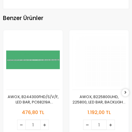
Benzer Ürünler
AWOX, B244300FHD/S/V/F,
AWOX, B225800UHD,
LED BAR, PC68219A
225800, LED BAR, BACKLIGHT,
1.3.10704300333 MSG-T430-
PANEL LEDLERİ,
476,80 TL
1.192,00 TL
T1-3030-2.1-FW-18-A1 2024-
JL.D580A1330-003FS-
3-12D8 A43.2-3.3V
M_V02, HD580Y1U91-
TBL2+2021041601