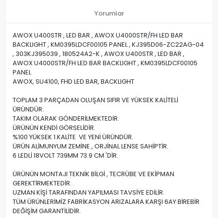
Yorumlar
AWOX U400STR , LED BAR , AWOX U4000STR/FH LED BAR
BACKLIGHT , KM0395LDCF00105 PANEL , KJ395D06-ZC22AG-04
, 303KJ395039 , 180524A2-K , AWOX U400STR , LED BAR ,
AWOX U4000STR/FH LED BAR BACKLIGHT , KM0395LDCF00105
PANEL
AWOX, SU4100, FHD LED BAR, BACKLIGHT
TOPLAM 3 PARÇADAN OLUŞAN SIFIR VE YÜKSEK KALİTELİ
ÜRÜNDÜR.
TAKIM OLARAK GÖNDERİLMEKTEDİR.
ÜRÜNÜN KENDİ GÖRSELİDİR.
%100 YÜKSEK 1.KALİTE VE YENİ ÜRÜNDÜR.
ÜRÜN ALİMUNYUM ZEMİNE , ORJİNAL LENSE SAHİPTİR.
6 LEDLİ 18VOLT 739MM 73.9 CM 'DİR.
ÜRÜNÜN MONTAJI TEKNİK BİLGİ , TECRÜBE VE EKİPMAN
GEREKTİRMEKTEDİR.
UZMAN KİŞİ TARAFINDAN YAPILMASI TAVSİYE EDİLİR.
TÜM ÜRÜNLERİMİZ FABRİKASYON ARIZALARA KARŞI 6AY BİREBİR
DEĞİŞİM GARANTİLİDİR.