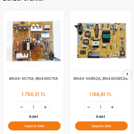
BN44-00711A, BN4400711A
BN44-00852A, BN4400852A
1.750,21 TL
1.166,81 TL
Adet
Adet
Sepete Ekle
Sepete Ekle