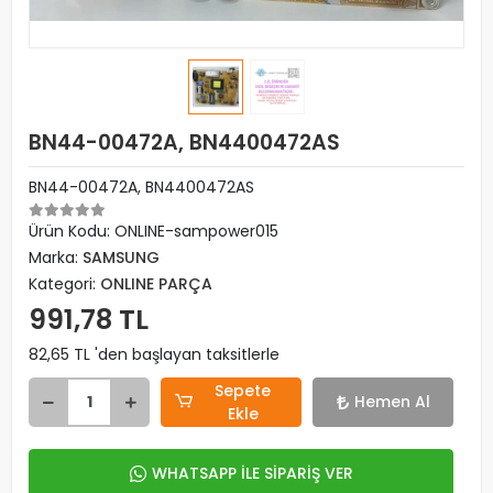
BN44-00472A, BN4400472AS
BN44-00472A, BN4400472AS
Ürün Kodu:
ONLINE-sampower015
Marka:
SAMSUNG
Kategori:
ONLINE PARÇA
991,78 TL
82,65 TL 'den başlayan taksitlerle
Sepete
Hemen Al
Ekle
WHATSAPP İLE SİPARİŞ VER