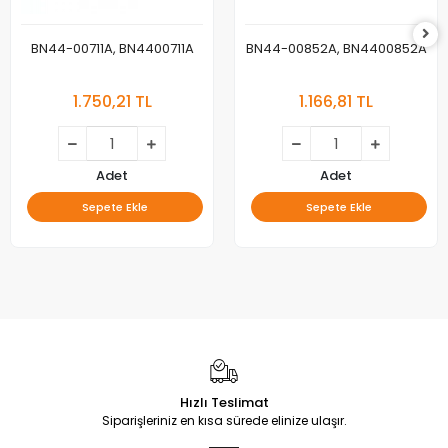
BN44-00711A, BN4400711A
BN44-00852A, BN4400852A
1.750,21 TL
1.166,81 TL
Adet
Adet
Sepete Ekle
Sepete Ekle
Hızlı Teslimat
Siparişleriniz en kısa sürede elinize ulaşır.