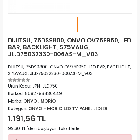
DIJITSU, 75DS9800, ONVO OV75F950, LED
BAR, BACKLIGHT, S75VAUG,
JL.D75032330-006AS-M_V03
DIJITSU, 75DS9800, ONVO OV75F950, LED BAR, BACKLIGHT,
S75VAUG, JL.D75032330-006AS-M_V03
Ürün Kodu:
JPN-JLD750
Barkod:
8682798436449
Marka:
ONVO , MORİO
Kategori:
ONVO - MORİO LED TV PANEL LEDLERİ
1.191,56 TL
99,30 TL 'den başlayan taksitlerle