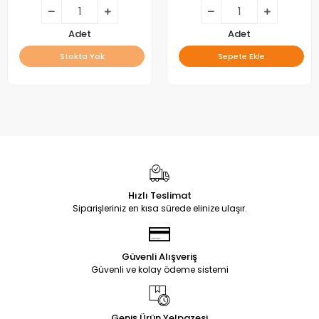
LE-55S1, CX550DLEDM,
CX55D12-ZC62AG-04D
Adet
Adet
Stokta Yok
Sepete Ekle
Hızlı Teslimat
Siparişleriniz en kısa sürede elinize ulaşır.
Güvenli Alışveriş
Güvenli ve kolay ödeme sistemi
Geniş Ürün Yelpazesi