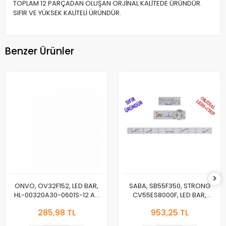
TOPLAM 12 PARÇADAN OLUŞAN ORJİNAL KALİTEDE ÜRÜNDÜR.
SIFIR VE YÜKSEK KALİTELİ ÜRÜNDÜR.
Benzer Ürünler
ONVO, OV32F152, LED BAR,
SABA, SB55F350, STRONG
HL-00320A30-0601S-12 A0
CV55ES8000F, LED BAR,
2*6, PANEL LEDLERİ
BACKLIGHT, PANEL LEDLERİ,
285,98 TL
953,25 TL
JL.D550C1330-006BS-
M_V01, LED BAR, BACKLIGHT,