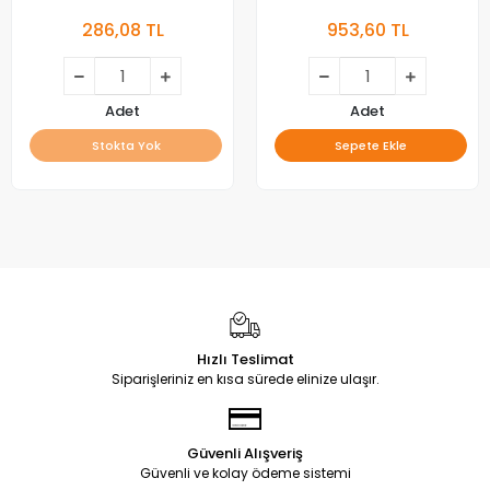
2*6, PANEL LEDLERİ
BACKLIGHT, PANEL LEDLERİ,
286,08 TL
953,60 TL
JL.D550C1330-006BS-
M_V01, LED BAR, BACKLIGHT,
LE-55S1, CX550DLEDM,
CX55D12-ZC62AG-04D
Adet
Adet
Stokta Yok
Sepete Ekle
Hızlı Teslimat
Siparişleriniz en kısa sürede elinize ulaşır.
Güvenli Alışveriş
Güvenli ve kolay ödeme sistemi