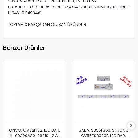
3030-964X14-230311, 261501021110, TV LED BAR
08-50DB1-3X13-0D35-3030-964X14-230311. 261501021110 Hbh-
L1 94V-0 E493461
TOPLAM 3 PARÇADAN OLUŞAN ÜRÜNDÜR.
Benzer Ürünler
ONVO, OV32F152, LED BAR,
SABA, SB55F350, STRONG
HL-00320A30-0601S-12 A0
CV55ES8000F, LED BAR,