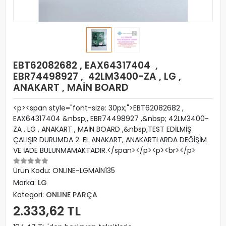
EBT62082682 , EAX64317404 ,
EBR74498927 , 42LM3400-ZA , LG ,
ANAKART , MAİN BOARD
<p><span style="font-size: 30px;">EBT62082682 ,
EAX64317404 &nbsp;, EBR74498927 ,&nbsp; 42LM3400-
ZA , LG , ANAKART , MAİN BOARD ,&nbsp;TEST EDİLMİŞ
ÇALIŞIR DURUMDA 2. EL ANAKART, ANAKARTLARDA DEĞİŞİM
VE İADE BULUNMAMAKTADIR.</span></p><p><br></p>
Ürün Kodu:
ONLINE-LGMAİN135
Marka:
LG
Kategori:
ONLINE PARÇA
2.333,62 TL