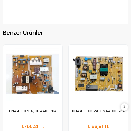
Benzer Ürünler
BN44-00711A, BN4400711A
BN44-00852A, BN4400852A
1.750,21 TL
1.166,81 TL