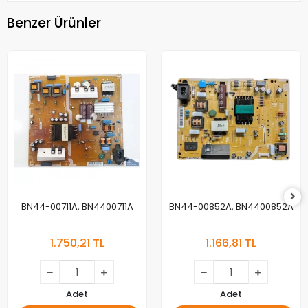
Benzer Ürünler
BN44-00711A, BN4400711A
BN44-00852A, BN4400852A
1.750,21 TL
1.166,81 TL
Adet
Adet