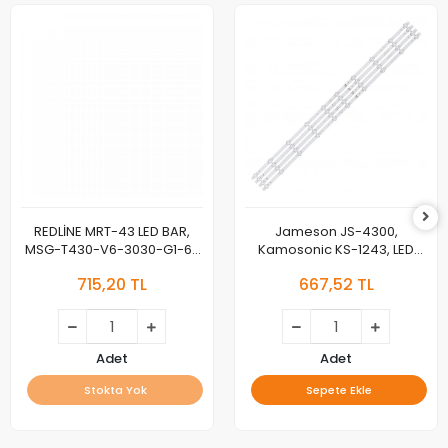
REDLİNE MRT-43 LED BAR,
Jameson JS-4300,
MSG-T430-V6-3030-G1-6-
Kamosonic KS-1243, LED
07, REDLINE M43 LED BAR
BAR, JL.D420A1235-081BS-M,
715,20 TL
667,52 TL
SD43-DNJF-IK41
Adet
Adet
Stokta Yok
Sepete Ekle