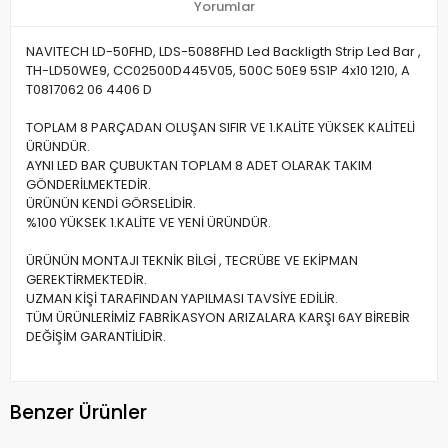
Yorumlar
NAVITECH LD-50FHD, LDS-5088FHD Led Backligth Strip Led Bar ,
TH-LD50WE9, CC02500D445V05, 500C 50E9 5S1P 4x10 1210, A
T0817062 06 4406 D
TOPLAM 8 PARÇADAN OLUŞAN SIFIR VE 1.KALİTE YÜKSEK KALİTELİ
ÜRÜNDÜR.
AYNI LED BAR ÇUBUKTAN TOPLAM 8 ADET OLARAK TAKIM
GÖNDERİLMEKTEDİR.
ÜRÜNÜN KENDİ GÖRSELİDİR.
%100 YÜKSEK 1.KALİTE VE YENİ ÜRÜNDÜR.
ÜRÜNÜN MONTAJI TEKNİK BİLGİ , TECRÜBE VE EKİPMAN
GEREKTİRMEKTEDİR.
UZMAN KİŞİ TARAFINDAN YAPILMASI TAVSİYE EDİLİR.
TÜM ÜRÜNLERİMİZ FABRİKASYON ARIZALARA KARŞI 6AY BİREBİR
DEĞİŞİM GARANTİLİDİR.
Benzer Ürünler