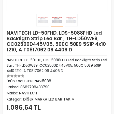
NAVITECH LD-50FHD, LDS-5088FHD Led
Backligth Strip Led Bar , TH-LD50WE9,
CC02500D445V05, 500C 50E9 5S1P 4x10
1210, A T0817062 06 4406 D
NAVITECH LD-50FHD, LDS-5088FHD Led Backligth Strip Led
Bar , TH-LD50WE9, CC02500D445V05, 500C 50E9 5S1P
4x10 1210, A T0817062 06 4406 D
Ürün Kodu:
JPN-NAVI5088
Barkod:
8682798433790
Marka:
NAVITECH
Kategori:
DİĞER MARKA LED BAR TAKIMI
1.096,64 TL